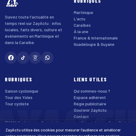
RUBRIQUES
Martinique
Suivez toute l'actualité en
L'actu
temps réel sur ZayActu : infos
Caraïbes
locales, faits divers, culture et
À la une
événements en Martinique et
France & Internationale
dans la Caraïbe.
Guadeloupe & Guyane
RUBRIQUES
LIENS UTILES
Saison cyclonique
Qui sommes-nous ?
AYACT
Tour des Yoles
Espace adhérent
Tour cycliste
Régie publicitaire
Soutenir ZayActu
Contact
©2026 ZayActu.org. Tous droits réservés. · Site réalisé par
Enjoy Digital
Agency
ZayActu utilise des cookies pour mesurer l’audience et améliorer
↑
Mentions légales
Confidentialité
Cookies
CGU
Accessibilité
votre expérience. Vous pouvez accepter ou refuser ces cookies.