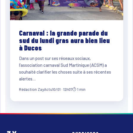
Carnaval : la grande parade du
sud du lundi gras aura bien lieu
à Ducos
Dans un post sur ses réseaux sociaux,
l’association carnaval Sud Martinique (ACSM) a
souhaité clarifier les choses suite à ses récentes
alertes…
Rédaction ZayActu
10/01 · 12h07
⏱ 1 min