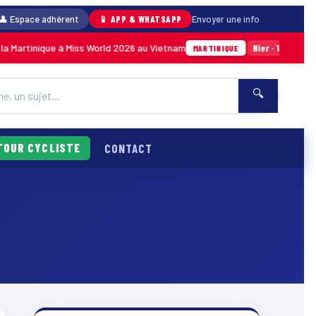
👤 Espace adhérent
📱 APP & WHATSAPP
Envoyer une info
 Martinique à Miss World 2026 au Vietnam
Anse 
Hier · 14h14
MARTINIQUE
🔍
TOUR CYCLISTE
CONTACT