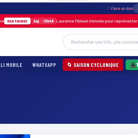
♡ Faire un don
Laurence Fibleuil s’envole pour représenter la
Auj. · 13h48
MARTINIQUE
LI MOBILE
WHATSAPP
🌀 SAISON CYCLONIQUE