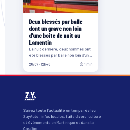
Deux blessés par balle
dont un grave non loin
d’une boite de nuit au
Lamentin
La nuit dernière, deux hommes ont
été blessés par balle non loin d’une
boite de nuit au Lamentin.…
26/07 · 12h46
⏱ 1 min
Suivez toute l'actualité en temps réel sur
ZayActu : infos locales, faits divers, culture
et événements en Martinique et dans la
Caraïbe.