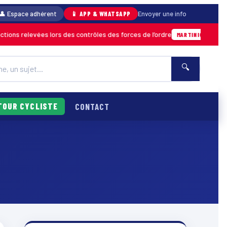
👤 Espace adhérent
📱 APP & WHATSAPP
Envoyer une info
ons relevées lors des contrôles des forces de l’ordre
04/08
MARTINIQUE
🔍
TOUR CYCLISTE
CONTACT