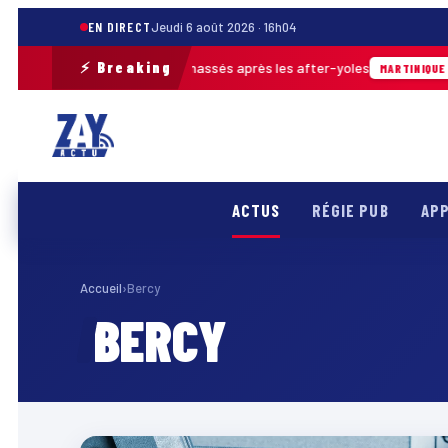
EN DIRECT
Jeudi 6 août 2026 · 16h04
⚡ Breaking
près de 30 m³ de déchets ramassés après les after-yoles
MARTINIQUE
ACTUS
RÉGIE PUB
APP
Accueil
›
Bercy
BERCY