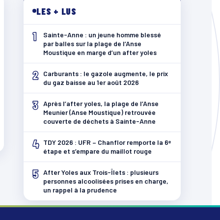
LES + LUS
1
Sainte-Anne : un jeune homme blessé
par balles sur la plage de l’Anse
Moustique en marge d’un after yoles
2
Carburants : le gazole augmente, le prix
du gaz baisse au 1er août 2026
3
Après l’after yoles, la plage de l’Anse
Meunier (Anse Moustique) retrouvée
couverte de déchets à Sainte-Anne
4
TDY 2026 : UFR – Chanflor remporte la 6ᵉ
étape et s’empare du maillot rouge
5
After Yoles aux Trois-Îlets : plusieurs
personnes alcoolisées prises en charge,
un rappel à la prudence