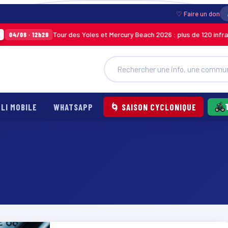
♡ Faire un don
Tour des Yoles et Mercury Beach 2026 : plus de 120 infracti
04/08 · 12h29
LI MOBILE
WHATSAPP
🌀 SAISON CYCLONIQUE