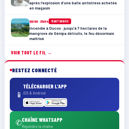
après l’explosion d’une balle antistress achetée
en magasin
06/08 · 21h54
MARTINIQUE
Incendie à Ducos : jusqu’à 7 hectares de la
mangrove de Génipa détruits, le feu désormais
maîtrisé
VOIR TOUT LE FIL →
RESTEZ CONNECTÉ
TÉLÉCHARGER L'APP
📱
iOS & Android
CHAÎNE WHATSAPP
✆
Rejoindre la chaîne