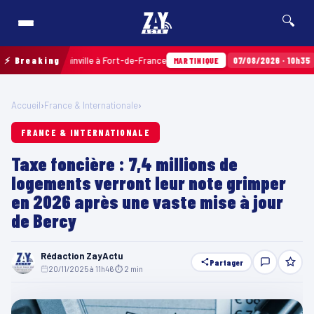
🔍
Terres Sainville à Fort-de-France
⚡ Breaking
07/08/2026 · 10h35
Airbag
MARTINIQUE
Accueil
›
France & Internationale
›
FRANCE & INTERNATIONALE
Taxe foncière : 7,4 millions de
logements verront leur note grimper
en 2026 après une vaste mise à jour
de Bercy
Rédaction ZayActu
Partager
20/11/2025 à 11h46
·
⏱ 2 min