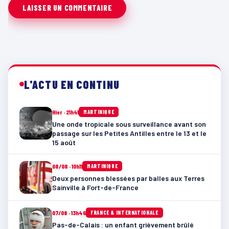
L'ACTU EN CONTINU
Hier · 21h41
MARTINIQUE
Une onde tropicale sous surveillance avant son
passage sur les Petites Antilles entre le 13 et le
15 août
08/08 · 10h11
MARTINIQUE
Deux personnes blessées par balles aux Terres
Sainville à Fort-de-France
07/08 · 13h46
FRANCE & INTERNATIONALE
Pas-de-Calais : un enfant grièvement brûlé