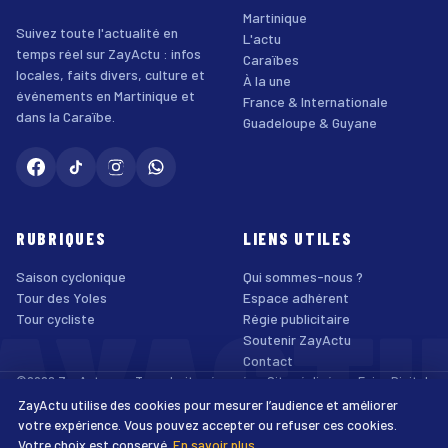
Martinique
Suivez toute l'actualité en
L'actu
temps réel sur ZayActu : infos
Caraïbes
locales, faits divers, culture et
À la une
événements en Martinique et
France & Internationale
dans la Caraïbe.
Guadeloupe & Guyane
RUBRIQUES
LIENS UTILES
Saison cyclonique
Qui sommes-nous ?
AYACT
Tour des Yoles
Espace adhérent
Tour cycliste
Régie publicitaire
Soutenir ZayActu
Contact
©2026 ZayActu.org. Tous droits réservés. · Site réalisé par
Enjoy Digital
Agency
ZayActu utilise des cookies pour mesurer l’audience et améliorer
↑
Mentions légales
Confidentialité
Cookies
CGU
Accessibilité
votre expérience. Vous pouvez accepter ou refuser ces cookies.
Votre choix est conservé.
En savoir plus