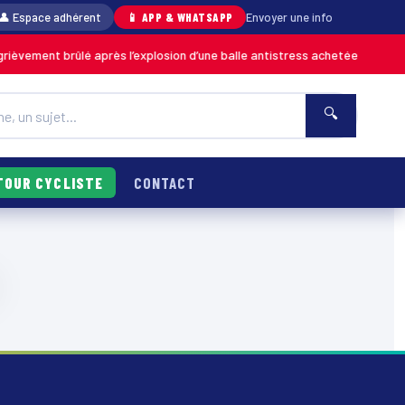
👤 Espace adhérent
📱 APP & WHATSAPP
Envoyer une info
ièvement brûlé après l’explosion d’une balle antistress achetée en magas
🔍
TOUR CYCLISTE
CONTACT