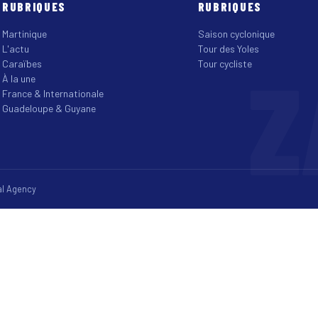
RUBRIQUES
RUBRIQUES
Martinique
Saison cyclonique
L'actu
Tour des Yoles
Z
Caraïbes
Tour cycliste
À la une
France & Internationale
Guadeloupe & Guyane
tal Agency