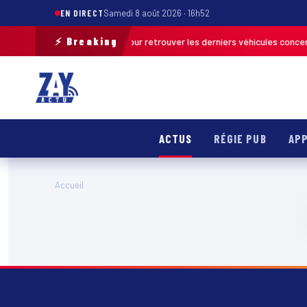
EN DIRECT
Samedi 8 août 2026 · 16h52
⚡ Breaking
e une opération de terrain pour retrouver les derniers véhicules concern
ACTUS
RÉGIE PUB
APP
Accueil