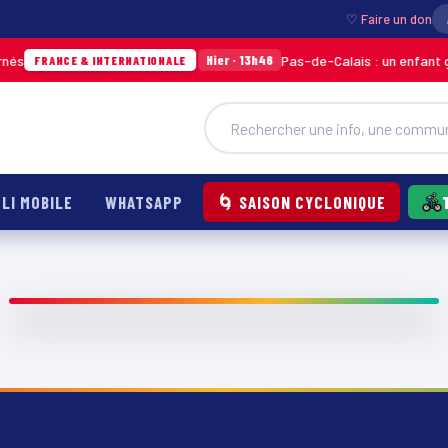
♡ Faire un don
és
Pas-de-Calais : un enfant gr
Hier · 13h46
FRANCE & INTERNATIONALE
LI MOBILE
WHATSAPP
🌀 SAISON CYCLONIQUE
ITW Foire de Paris : Beverly de Hairsolite