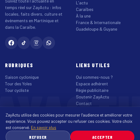
Suivez toute l'actualité en
L'actu
temps réel sur ZayActu : infos
Caraïbes
locales, faits divers, culture et
À la une
événements en Martinique et
France & Internationale
dans la Caraïbe.
Guadeloupe & Guyane
RUBRIQUES
LIENS UTILES
Saison cyclonique
Qui sommes-nous ?
AYACT
Tour des Yoles
Espace adhérent
Tour cycliste
Régie publicitaire
Soutenir ZayActu
Contact
©2026 ZayActu.org. Tous droits réservés. · Site réalisé par
Enjoy Digital
ZayActu utilise des cookies pour mesurer l’audience et améliorer votre
Agency
↑
expérience. Vous pouvez accepter ou refuser ces cookies. Votre choix
Mentions légales
Confidentialité
Cookies
CGU
Accessibilité
est conservé.
En savoir plus
♿
REFUSER
ACCEPTER