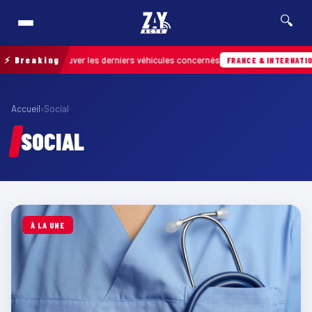
🔍
ur retrouver les derniers véhicules concernés
⚡ Breaking
FRANCE & INTERNATIONALE
Accueil
›
Social
SOCIAL
À LA UNE