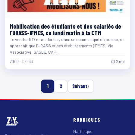
Mobilisation des étudiants et des salariés de
l’URASS-IFMES, ce lundi matin à la CTM
Le vendredi 17 mars dernier, dans un communiqué de presse, on
apprenait que l’URASS et ses établissements (IFMES, Vie
Associative, SASLE, CAP…
20/03 · 02h33
⏱ 2 min
1
2
Suivant ›
RUBRIQUES
Martinique