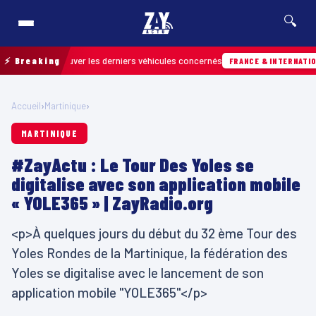
🔍
our retrouver les derniers véhicules concernés
⚡ Breaking
FRANCE & INTERNATIONALE
Accueil
›
Martinique
›
MARTINIQUE
#ZayActu : Le Tour Des Yoles se
digitalise avec son application mobile
« YOLE365 » | ZayRadio.org
<p>À quelques jours du début du 32 ème Tour des
Yoles Rondes de la Martinique, la fédération des
Yoles se digitalise avec le lancement de son
application mobile "YOLE365"</p>