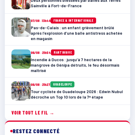
Deux personnes blessées par balles aux Terres
Sainville à Fort-de-France
07/08 · 13h46
FRANCE & INTERNATIONALE
Pas-de-Calais : un enfant grièvement brûlé
après l’explosion d’une balle antistress achetée
en magasin
06/08 · 21h54
MARTINIQUE
Incendie à Ducos : jusqu’à 7 hectares de la
mangrove de Génipa détruits, le feu désormais
maîtrisé
06/08 · 21h27
GUADELOUPE
Tour cycliste de Guadeloupe 2026 : Edwin Nubul
décroche un Top 10 lors de la 7ᵉ étape
VOIR TOUT LE FIL →
RESTEZ CONNECTÉ