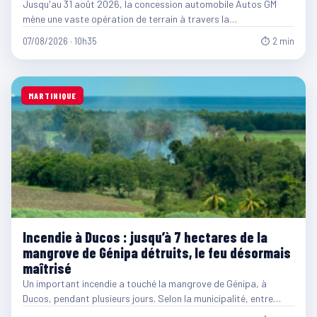
Jusqu'au 31 août 2026, la concession automobile Autos GM
mène une vaste opération de terrain à travers la…
07/08/2026 · 10h35
⏱ 2 min
MARTINIQUE
Incendie à Ducos : jusqu’à 7 hectares de la
mangrove de Génipa détruits, le feu désormais
maîtrisé
Un important incendie a touché la mangrove de Génipa, à
Ducos, pendant plusieurs jours. Selon la municipalité, entre…