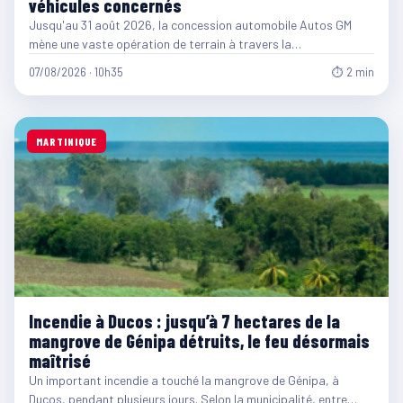
véhicules concernés
Jusqu'au 31 août 2026, la concession automobile Autos GM
mène une vaste opération de terrain à travers la…
07/08/2026 · 10h35
⏱ 2 min
MARTINIQUE
Incendie à Ducos : jusqu’à 7 hectares de la
mangrove de Génipa détruits, le feu désormais
maîtrisé
Un important incendie a touché la mangrove de Génipa, à
Ducos, pendant plusieurs jours. Selon la municipalité, entre…