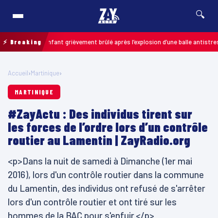
🔍
lais : un enfant grièvement brûlé après l’explosion d’une balle antistress a
⚡ Breaking
Accueil
›
Martinique
›
MARTINIQUE
#ZayActu : Des individus tirent sur
les forces de l’ordre lors d’un contrôle
routier au Lamentin | ZayRadio.org
<p>Dans la nuit de samedi à Dimanche (1er mai
2016), lors d'un contrôle routier dans la commune
du Lamentin, des individus ont refusé de s'arrêter
lors d'un contrôle routier et ont tiré sur les
hommes de la BAC pour s'enfuir.</p>