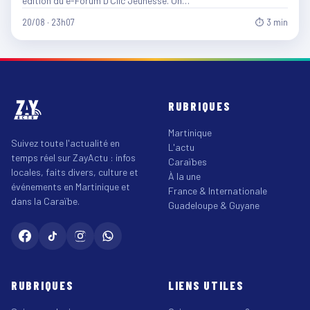
édition du e-Forum D’Clic Jeunesse. Un…
20/08 · 23h07
⏱ 3 min
RUBRIQUES
Martinique
Suivez toute l'actualité en
L'actu
temps réel sur ZayActu : infos
Caraïbes
locales, faits divers, culture et
À la une
événements en Martinique et
France & Internationale
dans la Caraïbe.
Guadeloupe & Guyane
RUBRIQUES
LIENS UTILES