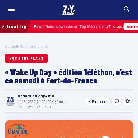
🔍
upe 2026 : Edwin Nubul décroche un Top 10 lors de la 7ᵉ étape
⚡ Breaking
MARTINIQUE
Accueil
›
Nos bons plans
›
NOS BONS PLANS
« Wake Up Day » édition Téléthon, c’est
ce samedi à Fort-de-France
Rédaction ZayActu
Partager
05/12/2017 à 22h20
·
⏱ 2 min
·
05/12/2017 à 19h29