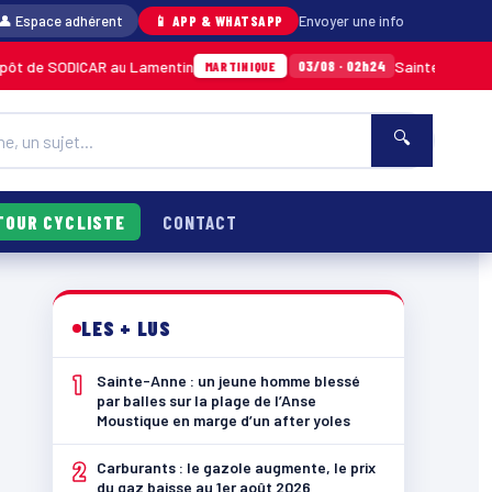
👤 Espace adhérent
📱 APP & WHATSAPP
Envoyer une info
DICAR au Lamentin
Sainte-Anne : un jeune ho
03/08 · 02h24
MARTINIQUE
🔍
TOUR CYCLISTE
CONTACT
LES + LUS
1
Sainte-Anne : un jeune homme blessé
par balles sur la plage de l’Anse
Moustique en marge d’un after yoles
2
Carburants : le gazole augmente, le prix
du gaz baisse au 1er août 2026