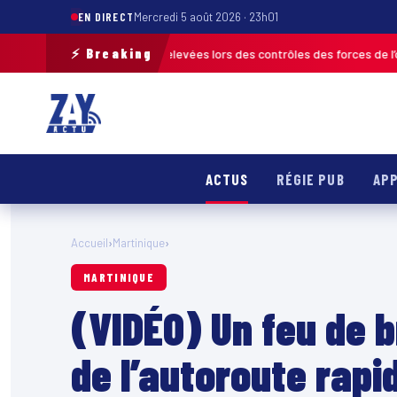
EN DIRECT
Mercredi 5 août 2026 · 23h01
⚡ Breaking
de 120 infractions relevées lors des contrôles des forces de l’ordre
MART
ACTUS
RÉGIE PUB
APP
Accueil
›
Martinique
›
MARTINIQUE
(VIDÉO) Un feu de b
de l’autoroute rapi