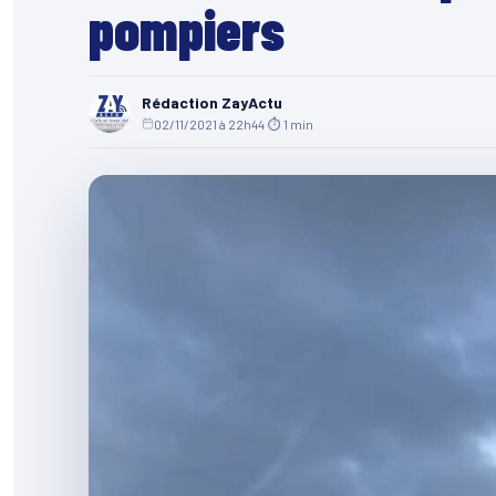
pompiers
Rédaction ZayActu
02/11/2021 à 22h44
·
⏱ 1 min