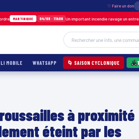
♡ Faire un don
Un important incendie ravage un entrepôt de SO
04/08 · 11h06
INIQUE
LI MOBILE
WHATSAPP
🌀 SAISON CYCLONIQUE
roussailles à proximité
dement éteint par les