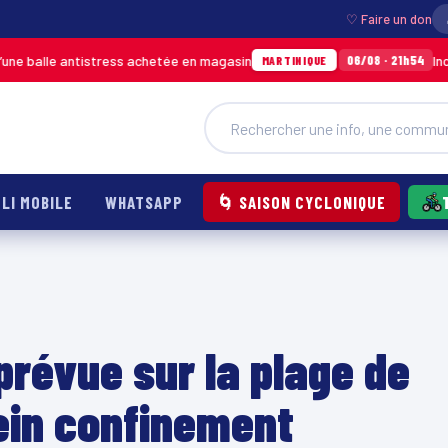
♡ Faire un don
antistress achetée en magasin
Incendie à Duc
06/08 · 21h54
MARTINIQUE
LI MOBILE
WHATSAPP
🌀 SAISON CYCLONIQUE
prévue sur la plage de
lein confinement