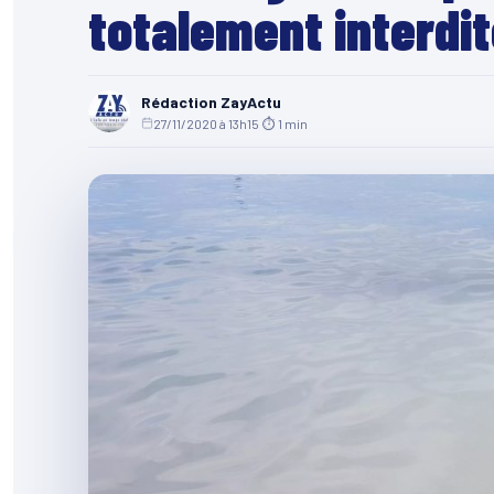
totalement interdi
Rédaction ZayActu
27/11/2020 à 13h15
·
⏱ 1 min