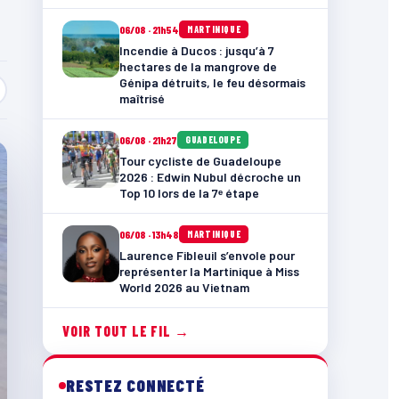
06/08 · 21h54
MARTINIQUE
Incendie à Ducos : jusqu’à 7
hectares de la mangrove de
Génipa détruits, le feu désormais
maîtrisé
06/08 · 21h27
GUADELOUPE
Tour cycliste de Guadeloupe
2026 : Edwin Nubul décroche un
Top 10 lors de la 7ᵉ étape
06/08 · 13h48
MARTINIQUE
Laurence Fibleuil s’envole pour
représenter la Martinique à Miss
World 2026 au Vietnam
VOIR TOUT LE FIL →
RESTEZ CONNECTÉ