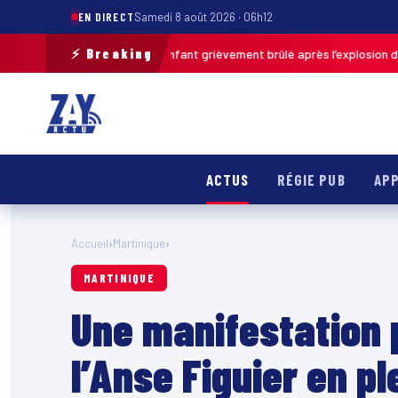
EN DIRECT
Samedi 8 août 2026 · 06h12
⚡ Breaking
as-de-Calais : un enfant grièvement brûlé après l’explosion d’une balle 
ACTUS
RÉGIE PUB
APP
Accueil
›
Martinique
›
MARTINIQUE
Une manifestation 
l’Anse Figuier en p