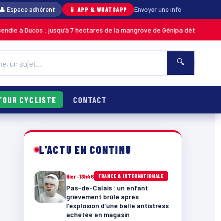
👤 Espace adhérent
📱 APP & WHATSAPP
Envoyer une info
os : jusqu’à 7 hectares de la mangrove de Génipa détruits, le feu désorma
🔍
TOUR CYCLISTE
CONTACT
L'ACTU EN CONTINU
Hier · 13h46
FRANCE & INTERNATIONALE
Pas-de-Calais : un enfant
grièvement brûlé après
l’explosion d’une balle antistress
achetée en magasin