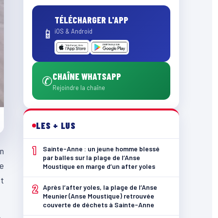
TÉLÉCHARGER L'APP
📱
iOS & Android
CHAÎNE WHATSAPP
✆
Rejoindre la chaîne
LES + LUS
1
Sainte-Anne : un jeune homme blessé
on
par balles sur la plage de l’Anse
le
Moustique en marge d’un after yoles
t
2
Après l’after yoles, la plage de l’Anse
Meunier (Anse Moustique) retrouvée
couverte de déchets à Sainte-Anne