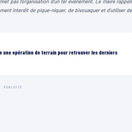
ermet pas l’organisation d’un tel évènement. Le maire rappel
ment interdit de pique-niquer, de bivouaquer et d’utiliser d
e une opération de terrain pour retrouver les derniers
PUBLICITÉ