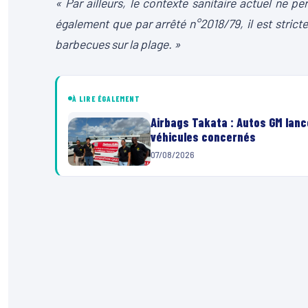
« Par ailleurs, le contexte sanitaire actuel ne p
également que par arrêté n°2018/79, il est stricte
barbecues sur la plage. »
À LIRE ÉGALEMENT
Airbags Takata : Autos GM lanc
véhicules concernés
07/08/2026