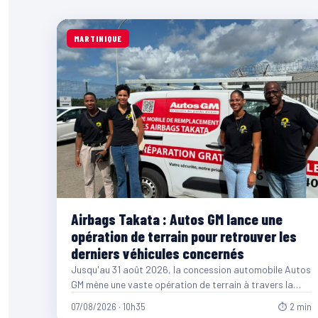
MARTINIQUE
Airbags Takata : Autos GM lance une
opération de terrain pour retrouver les
derniers véhicules concernés
Jusqu'au 31 août 2026, la concession automobile Autos
GM mène une vaste opération de terrain à travers la…
07/08/2026 · 10h35
⏱ 2 min