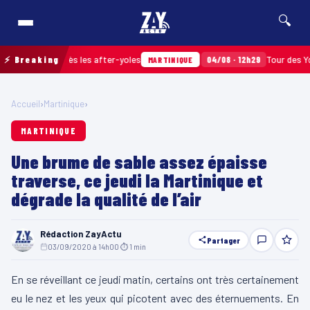
🔍
amassés après les after-yoles
⚡ Breaking
04/08 · 12h29
Tour des Yoles e
MARTINIQUE
Accueil
›
Martinique
›
MARTINIQUE
Une brume de sable assez épaisse
traverse, ce jeudi la Martinique et
dégrade la qualité de l’air
Rédaction ZayActu
Partager
03/09/2020 à 14h00
·
⏱ 1 min
En se réveillant ce jeudi matin, certains ont très certainement
eu le nez et les yeux qui picotent avec des éternuements. En