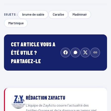
brume de sable
Caraïbe
Madininair
SUJETS :
Martinique
CET ARTICLE VOUS A
ÉTÉ UTILE ?
PARTAGEZ-LE
RÉDACTION ZAYACTU
L'équipe de ZayActu couvre l'actualité des
Antilles-Guyane et de la diaspora en temps réel.