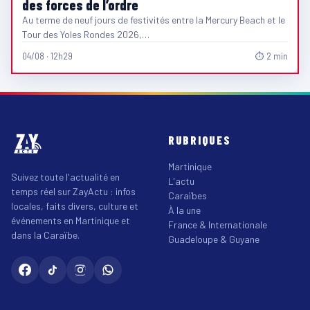
des forces de l’ordre
Au terme de neuf jours de festivités entre la Mercury Beach et le
Tour des Yoles Rondes 2026,…
04/08 · 12h29
⏱ 2 min
RUBRIQUES
Martinique
Suivez toute l'actualité en
L'actu
temps réel sur ZayActu : infos
Caraïbes
locales, faits divers, culture et
À la une
événements en Martinique et
France & Internationale
dans la Caraïbe.
Guadeloupe & Guyane