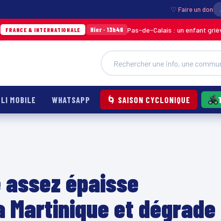
♡ Faire un don
Pas-de-Calais : un enfant grièvement br
Hier · 13h46
 & INTERNATIONALE
LI MOBILE
WHATSAPP
🌀 SAISON CYCLONIQUE
 assez épaisse
la Martinique et dégrade