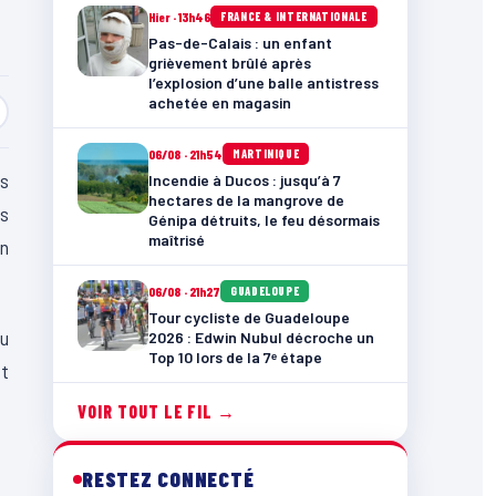
Hier · 13h46
FRANCE & INTERNATIONALE
Pas-de-Calais : un enfant
grièvement brûlé après
l’explosion d’une balle antistress
achetée en magasin
06/08 · 21h54
MARTINIQUE
es
Incendie à Ducos : jusqu’à 7
hectares de la mangrove de
is
Génipa détruits, le feu désormais
maîtrisé
n
06/08 · 21h27
GUADELOUPE
Tour cycliste de Guadeloupe
du
2026 : Edwin Nubul décroche un
Top 10 lors de la 7ᵉ étape
st
VOIR TOUT LE FIL →
RESTEZ CONNECTÉ