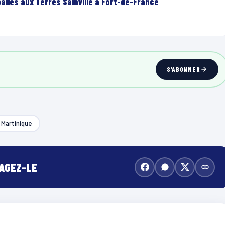
lles aux Terres Sainville à Fort-de-France
S'ABONNER
Martinique
TAGEZ-LE