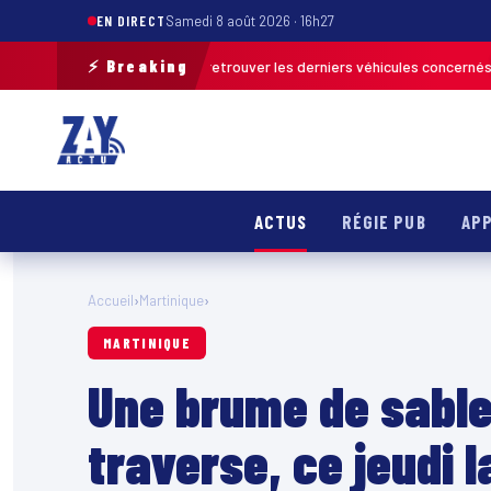
EN DIRECT
Samedi 8 août 2026 · 16h27
⚡ Breaking
ation de terrain pour retrouver les derniers véhicules concernés
FRANCE
ACTUS
RÉGIE PUB
APP
Accueil
›
Martinique
›
MARTINIQUE
Une brume de sable
traverse, ce jeudi 