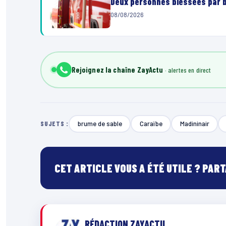
Deux personnes blessées par ba
08/08/2026
Rejoignez la chaîne ZayActu
brume de sable
Caraïbe
Madininair
SUJETS :
CET ARTICLE VOUS A ÉTÉ UTILE ? PAR
RÉDACTION ZAYACTU