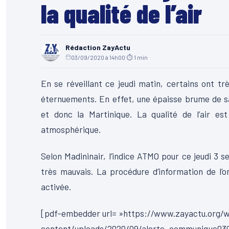
la qualité de l’air
Rédaction ZayActu
03/09/2020 à 14h00
·
⏱ 1 min
En se réveillant ce jeudi matin, certains ont t
éternuements. En effet, une épaisse brume de sab
et donc la Martinique. La qualité de l’air es
atmosphérique.
Selon Madininair, l’indice ATMO pour ce jeudi 3 
très mauvais. La procédure d’information de l’or
activée.
[pdf-embedder url= »https://www.zayactu.org/
content/uploads/2020/09/alerte_communique030