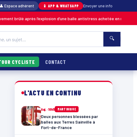
👤 Espace adhérent
📱 APP & WHATSAPP
Envoyer une info
ûlé après l’explosion d’une balle antistress achetée en magasin
MARTINI
🔍
TOUR CYCLISTE
CONTACT
L'ACTU EN CONTINU
Auj. · 10h11
MARTINIQUE
Deux personnes blessées par
balles aux Terres Sainville à
Fort-de-France