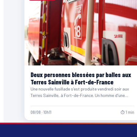
Deux personnes blessées par balles aux
Terres Sainville à Fort-de-France
Une nouvelle fusillade s'est produite vendredi soir aux
Terres Sainville, à Fort-de-France. Un homme d'une
quarantaine d'années et…
08/08 · 10h11
⏱ 1 min