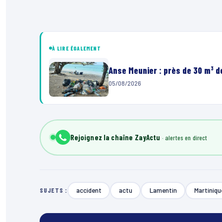
À LIRE ÉGALEMENT
Anse Meunier : près de 30 m³ 
05/08/2026
Rejoignez la chaîne ZayActu
accident
actu
Lamentin
Martiniqu
SUJETS :