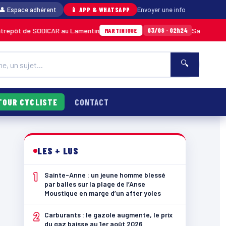
👤 Espace adhérent
📱 APP & WHATSAPP
Envoyer une info
 SODICAR au Lamentin
Sainte-Anne : un jeune
03/08 · 02h24
MARTINIQUE
🔍
TOUR CYCLISTE
CONTACT
LES + LUS
1
Sainte-Anne : un jeune homme blessé
par balles sur la plage de l’Anse
Moustique en marge d’un after yoles
2
Carburants : le gazole augmente, le prix
du gaz baisse au 1er août 2026