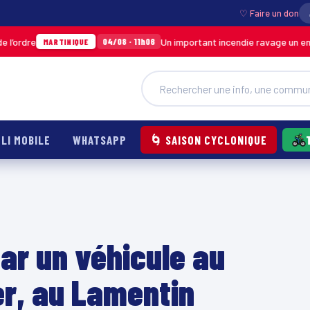
♡ Faire un don
Un important incendie ravage un entrepôt de
04/08 · 11h06
ARTINIQUE
LI MOBILE
WHATSAPP
🌀 SAISON CYCLONIQUE
ar un véhicule au
ier, au Lamentin