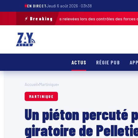
EN DIRECT
Jeudi 6 août 2026 · 03h38
⚡ Breaking
us de 120 infractions relevées lors des contrôles des forces de l’ordre
M
ACTUS
RÉGIE PUB
APP
Accueil
›
Martinique
›
MARTINIQUE
Un piéton percuté p
giratoire de Pellet