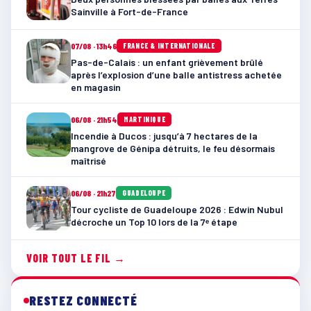
Sainville à Fort-de-France
07/08 · 13h46
FRANCE & INTERNATIONALE
Pas-de-Calais : un enfant grièvement brûlé
après l’explosion d’une balle antistress achetée
en magasin
06/08 · 21h54
MARTINIQUE
Incendie à Ducos : jusqu’à 7 hectares de la
mangrove de Génipa détruits, le feu désormais
maîtrisé
06/08 · 21h27
GUADELOUPE
Tour cycliste de Guadeloupe 2026 : Edwin Nubul
décroche un Top 10 lors de la 7ᵉ étape
VOIR TOUT LE FIL →
RESTEZ CONNECTÉ