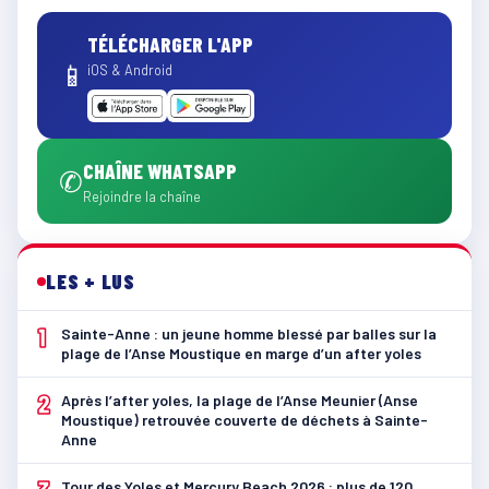
TÉLÉCHARGER L'APP
📱
iOS & Android
CHAÎNE WHATSAPP
✆
Rejoindre la chaîne
LES + LUS
1
Sainte-Anne : un jeune homme blessé par balles sur la
plage de l’Anse Moustique en marge d’un after yoles
2
Après l’after yoles, la plage de l’Anse Meunier (Anse
Moustique) retrouvée couverte de déchets à Sainte-
Anne
Tour des Yoles et Mercury Beach 2026 : plus de 120