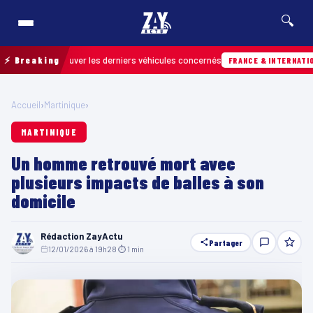
🔍
pour retrouver les derniers véhicules concernés
⚡ Breaking
FRANCE & INTERNATIONALE
Accueil
›
Martinique
›
MARTINIQUE
Un homme retrouvé mort avec
plusieurs impacts de balles à son
domicile
Rédaction ZayActu
Partager
12/01/2026 à 19h28
·
⏱ 1 min