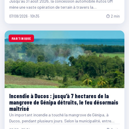
Jusqu'au 31 août 2026, la concession automobile Autos GM
mène une vaste opération de terrain à travers la…
07/08/2026 · 10h35
⏱ 2 min
MARTINIQUE
Incendie à Ducos : jusqu’à 7 hectares de la
mangrove de Génipa détruits, le feu désormais
maîtrisé
Un important incendie a touché la mangrove de Génipa, à
Ducos, pendant plusieurs jours. Selon la municipalité, entre…