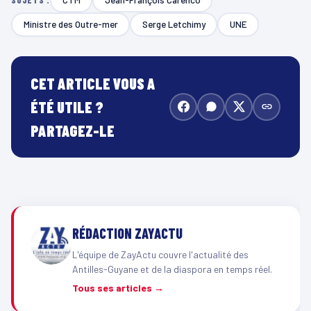
SUJETS :
Ministre des Outre-mer
Serge Letchimy
UNE
CET ARTICLE VOUS A
ÉTÉ UTILE ?
PARTAGEZ-LE
RÉDACTION ZAYACTU
L'équipe de ZayActu couvre l'actualité des
Antilles-Guyane et de la diaspora en temps réel.
Tous ses articles →