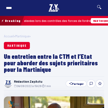
🔍
nfractions relevées lors des contrôles des forces de l’ordre
⚡ Breaking
0
MARTINIQUE
Accueil
›
Martinique
›
MARTINIQUE
Un entretien entre la CTM et l’Etat
pour aborder des sujets prioritaires
pour la Martinique
Rédaction ZayActu
Partager
06/09/2022 à 15h28
·
⏱ 1 min