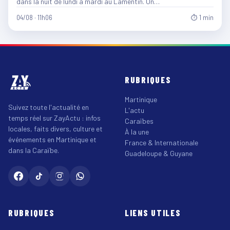
dans la nuit de lundi à mardi au Lamentin. Un…
04/08 · 11h06
⏱ 1 min
RUBRIQUES
Martinique
Suivez toute l'actualité en
L'actu
temps réel sur ZayActu : infos
Caraïbes
locales, faits divers, culture et
À la une
événements en Martinique et
France & Internationale
dans la Caraïbe.
Guadeloupe & Guyane
RUBRIQUES
LIENS UTILES