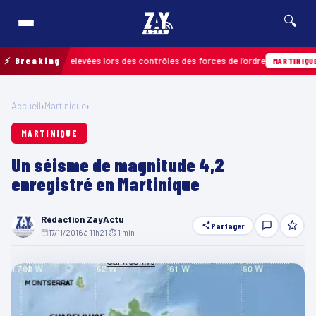
🔍
nfractions relevées lors des contrôles des forces de l’ordre
⚡ Breaking
0
MARTINIQUE
Accueil
›
Martinique
›
MARTINIQUE
Un séisme de magnitude 4,2
enregistré en Martinique
Rédaction ZayActu
Partager
17/11/2016 à 11h21
·
⏱ 1 min