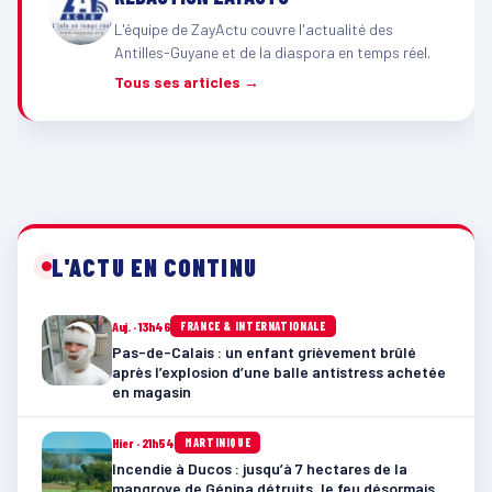
L'équipe de ZayActu couvre l'actualité des
Antilles-Guyane et de la diaspora en temps réel.
Tous ses articles →
L'ACTU EN CONTINU
Auj. · 13h46
FRANCE & INTERNATIONALE
Pas-de-Calais : un enfant grièvement brûlé
après l’explosion d’une balle antistress achetée
en magasin
Hier · 21h54
MARTINIQUE
Incendie à Ducos : jusqu’à 7 hectares de la
mangrove de Génipa détruits, le feu désormais