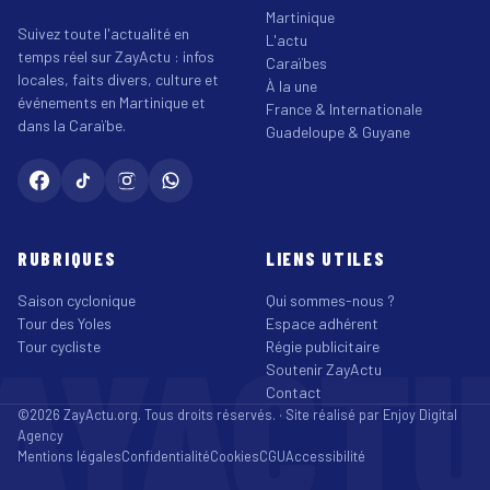
Martinique
Suivez toute l'actualité en
L'actu
temps réel sur ZayActu : infos
Caraïbes
locales, faits divers, culture et
À la une
événements en Martinique et
France & Internationale
dans la Caraïbe.
Guadeloupe & Guyane
RUBRIQUES
LIENS UTILES
Saison cyclonique
Qui sommes-nous ?
Tour des Yoles
Espace adhérent
AYACT
Tour cycliste
Régie publicitaire
Soutenir ZayActu
Contact
©2026 ZayActu.org. Tous droits réservés. · Site réalisé par
Enjoy Digital
Agency
Mentions légales
Confidentialité
Cookies
CGU
Accessibilité