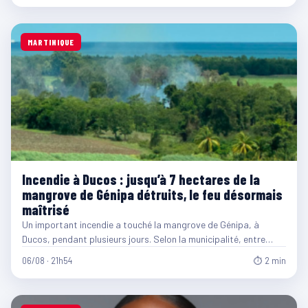
MARTINIQUE
Incendie à Ducos : jusqu’à 7 hectares de la
mangrove de Génipa détruits, le feu désormais
maîtrisé
Un important incendie a touché la mangrove de Génipa, à
Ducos, pendant plusieurs jours. Selon la municipalité, entre…
06/08 · 21h54
⏱ 2 min