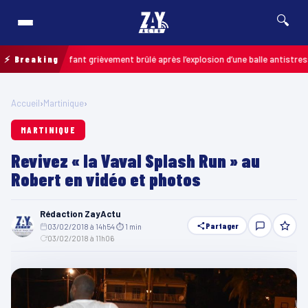
🔍
is : un enfant grièvement brûlé après l’explosion d’une balle antistress ach
⚡ Breaking
Accueil
›
Martinique
›
MARTINIQUE
Revivez « la Vaval Splash Run » au
Robert en vidéo et photos
Rédaction ZayActu
Partager
03/02/2018 à 14h54
·
⏱ 1 min
·
03/02/2018 à 11h06