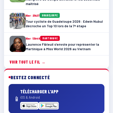
maîtrisé
Hier · 21h27
GUADELOUPE
Tour cycliste de Guadeloupe 2026 : Edwin Nubul
décroche un Top 10 lors de la 7ᵉ étape
Hier · 13h48
MARTINIQUE
Laurence Fibleuil s’envole pour représenter la
Martinique à Miss World 2026 au Vietnam
VOIR TOUT LE FIL →
RESTEZ CONNECTÉ
TÉLÉCHARGER L'APP
📱
iOS & Android