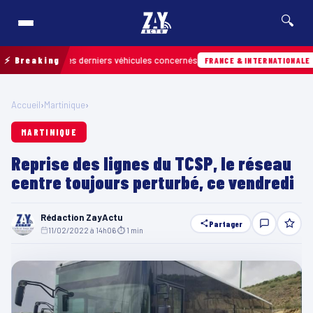
🔍
etrouver les derniers véhicules concernés
⚡ Breaking
Hier
FRANCE & INTERNATIONALE
Accueil
›
Martinique
›
MARTINIQUE
Reprise des lignes du TCSP, le réseau
centre toujours perturbé, ce vendredi
Rédaction ZayActu
Partager
11/02/2022 à 14h06
·
⏱ 1 min