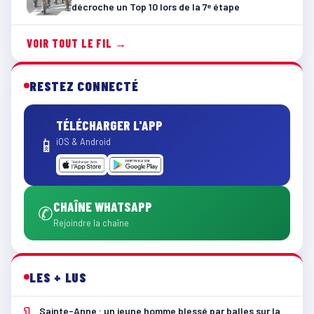
décroche un Top 10 lors de la 7ᵉ étape
VOIR TOUT LE FIL →
RESTEZ CONNECTÉ
TÉLÉCHARGER L'APP
📱
iOS & Android
CHAÎNE WHATSAPP
✆
Rejoindre la chaîne
LES + LUS
1
Sainte-Anne : un jeune homme blessé par balles sur la