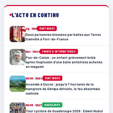
L'ACTU EN CONTINU
Auj. · 10h11
MARTINIQUE
Deux personnes blessées par balles aux Terres
Sainville à Fort-de-France
Hier · 13h46
FRANCE & INTERNATIONALE
Pas-de-Calais : un enfant grièvement brûlé
après l’explosion d’une balle antistress achetée
en magasin
06/08 · 21h54
MARTINIQUE
Incendie à Ducos : jusqu’à 7 hectares de la
mangrove de Génipa détruits, le feu désormais
maîtrisé
06/08 · 21h27
GUADELOUPE
Tour cycliste de Guadeloupe 2026 : Edwin Nubul