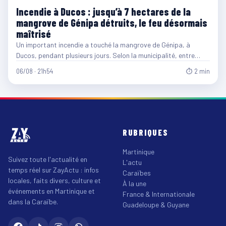
Incendie à Ducos : jusqu’à 7 hectares de la
mangrove de Génipa détruits, le feu désormais
maîtrisé
Un important incendie a touché la mangrove de Génipa, à
Ducos, pendant plusieurs jours. Selon la municipalité, entre…
06/08 · 21h54
⏱ 2 min
RUBRIQUES
Martinique
Suivez toute l'actualité en
L'actu
temps réel sur ZayActu : infos
Caraïbes
locales, faits divers, culture et
À la une
événements en Martinique et
France & Internationale
dans la Caraïbe.
Guadeloupe & Guyane