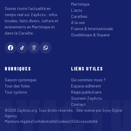
Martinique
Suivez toute l'actualité en
L'actu
temps réel sur ZayActu : infos
Caraïbes
locales, faits divers, culture et
À la une
événements en Martinique et
France & Internationale
dans la Caraïbe.
Guadeloupe & Guyane
RUBRIQUES
LIENS UTILES
Saison cyclonique
Qui sommes-nous ?
Tour des Yoles
Espace adhérent
AYACT
Tour cycliste
Régie publicitaire
Soutenir ZayActu
Contact
©2026 ZayActu.org. Tous droits réservés. · Site réalisé par
Enjoy Digital
Agency
Mentions légales
Confidentialité
Cookies
CGU
Accessibilité