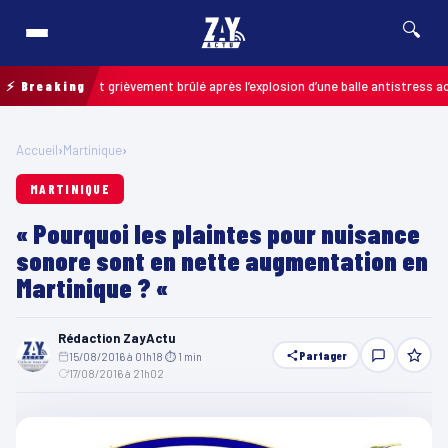
🔍
: un enfant grièvement brûlé après l’explosion d’une balle antistress acheté
⚡ Breaking
Accueil
›
Martinique
›
MARTINIQUE
« Pourquoi les plaintes pour nuisance
sonore sont en nette augmentation en
Martinique ? «
Rédaction ZayActu
Partager
15/08/2016 à 01h18
·
⏱ 1 min
·
17/08/2016 à 21h02