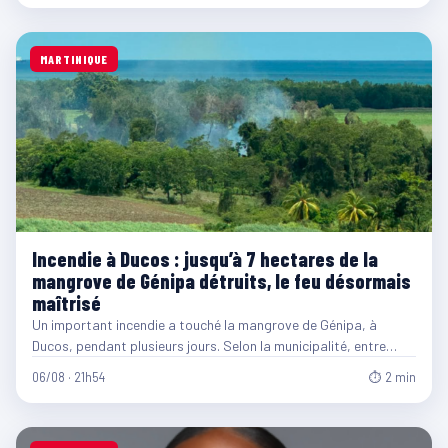
MARTINIQUE
Incendie à Ducos : jusqu’à 7 hectares de la
mangrove de Génipa détruits, le feu désormais
maîtrisé
Un important incendie a touché la mangrove de Génipa, à
Ducos, pendant plusieurs jours. Selon la municipalité, entre…
06/08 · 21h54
⏱ 2 min