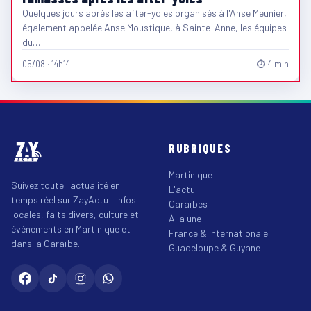
Quelques jours après les after-yoles organisés à l'Anse Meunier,
également appelée Anse Moustique, à Sainte-Anne, les équipes
du…
05/08 · 14h14
⏱ 4 min
RUBRIQUES
Martinique
Suivez toute l'actualité en
L'actu
temps réel sur ZayActu : infos
Caraïbes
locales, faits divers, culture et
À la une
événements en Martinique et
France & Internationale
dans la Caraïbe.
Guadeloupe & Guyane