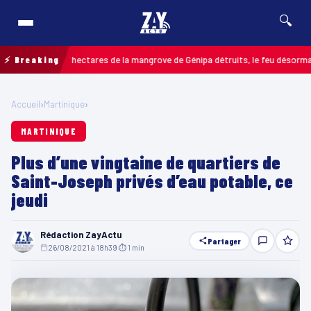
🔍
 : jusqu’à 7 hectares de la mangrove de Génipa détruits, le feu désormais maî
⚡ Breaking
Accueil
›
Martinique
›
MARTINIQUE
Plus d’une vingtaine de quartiers de
Saint-Joseph privés d’eau potable, ce
jeudi
Rédaction ZayActu
Partager
26/08/2021 à 18h39
·
⏱ 1 min