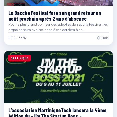
Le Baccha Festival fera son grand retour en
août prochain après 2 ans d’absence
Pour le plus grand bonheur des adeptes du Baccha Festival, les
organisateurs avaient appelé ces derniers à se…
11/04 · 13h26
⏱ 1 min
MARTINIQUE
L’association MartiniqueTech lancera la 4ème
édition du « I’m The Startup Boss »