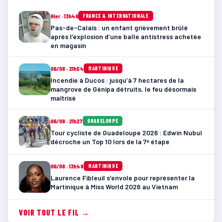
Hier · 13h46
FRANCE & INTERNATIONALE
Pas-de-Calais : un enfant grièvement brûlé
après l’explosion d’une balle antistress achetée
en magasin
06/08 · 21h54
MARTINIQUE
Incendie à Ducos : jusqu’à 7 hectares de la
mangrove de Génipa détruits, le feu désormais
maîtrisé
06/08 · 21h27
GUADELOUPE
Tour cycliste de Guadeloupe 2026 : Edwin Nubul
décroche un Top 10 lors de la 7ᵉ étape
06/08 · 13h48
MARTINIQUE
Laurence Fibleuil s’envole pour représenter la
Martinique à Miss World 2026 au Vietnam
VOIR TOUT LE FIL →