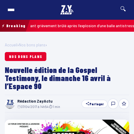
🔍
ais : un enfant grièvement brûlé après l’explosion d’une balle antistress ach
⚡ Breaking
Accueil
›
Nos bons plans
›
NOS BONS PLANS
Nouvelle édition de la Gospel
Testimony, le dimanche 16 avril à
l’Espace 90
Rédaction ZayActu
Partager
07/04/2017 à 14h54
·
⏱ 1 min