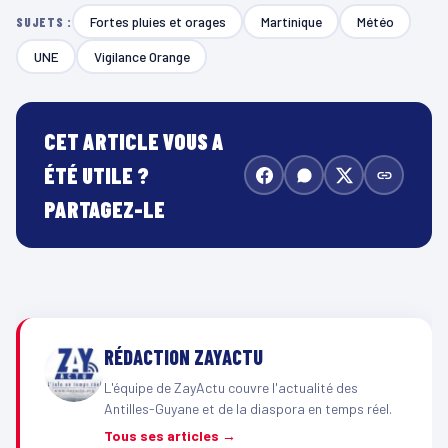
Fortes pluies et orages
Martinique
Météo
SUJETS :
UNE
Vigilance Orange
CET ARTICLE VOUS A
ÉTÉ UTILE ?
PARTAGEZ-LE
RÉDACTION ZAYACTU
L'équipe de ZayActu couvre l'actualité des
Antilles-Guyane et de la diaspora en temps réel.
Tous ses articles →