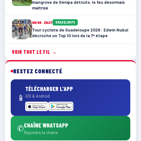
mangrove de Génipa détruits, le feu désormais
maîtrisé
06/08 · 21h27
GUADELOUPE
Tour cycliste de Guadeloupe 2026 : Edwin Nubul
décroche un Top 10 lors de la 7ᵉ étape
VOIR TOUT LE FIL →
RESTEZ CONNECTÉ
TÉLÉCHARGER L'APP
📱
iOS & Android
CHAÎNE WHATSAPP
✆
Rejoindre la chaîne