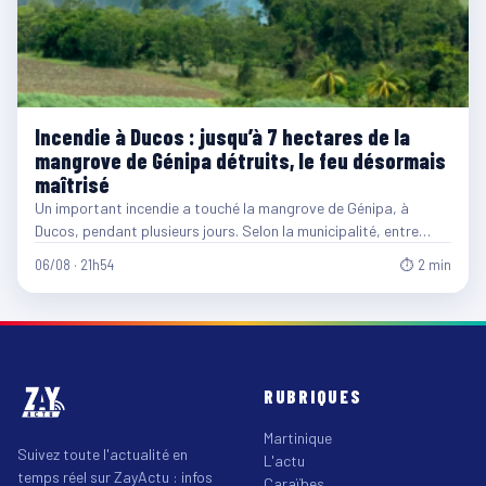
Incendie à Ducos : jusqu’à 7 hectares de la
mangrove de Génipa détruits, le feu désormais
maîtrisé
Un important incendie a touché la mangrove de Génipa, à
Ducos, pendant plusieurs jours. Selon la municipalité, entre…
06/08 · 21h54
⏱ 2 min
RUBRIQUES
Martinique
Suivez toute l'actualité en
L'actu
temps réel sur ZayActu : infos
Caraïbes