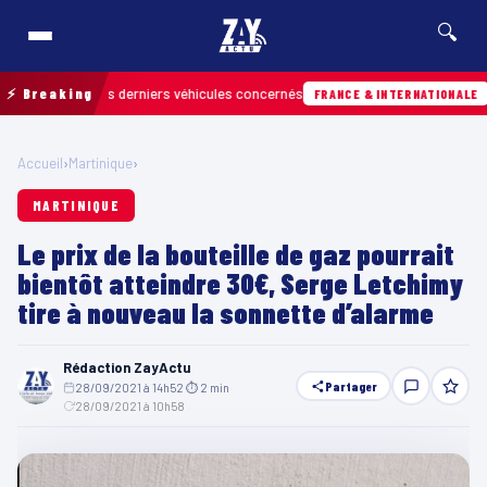
🔍
rouver les derniers véhicules concernés
⚡ Breaking
Hier · 
FRANCE & INTERNATIONALE
Accueil
›
Martinique
›
MARTINIQUE
Le prix de la bouteille de gaz pourrait
bientôt atteindre 30€, Serge Letchimy
tire à nouveau la sonnette d’alarme
Rédaction ZayActu
Partager
28/09/2021 à 14h52
·
⏱ 2 min
·
28/09/2021 à 10h58