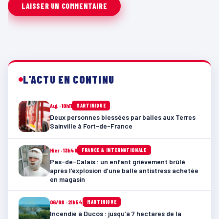
L'ACTU EN CONTINU
Auj. · 10h11
MARTINIQUE
Deux personnes blessées par balles aux Terres
Sainville à Fort-de-France
Hier · 13h46
FRANCE & INTERNATIONALE
Pas-de-Calais : un enfant grièvement brûlé
après l’explosion d’une balle antistress achetée
en magasin
06/08 · 21h54
MARTINIQUE
Incendie à Ducos : jusqu’à 7 hectares de la