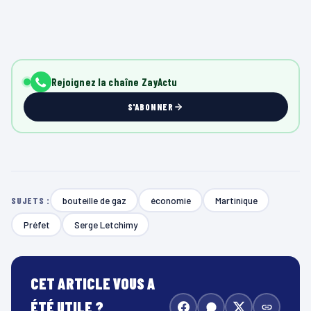
Rejoignez la chaîne ZayActu
S'ABONNER
bouteille de gaz
économie
Martinique
SUJETS :
Préfet
Serge Letchimy
CET ARTICLE VOUS A
ÉTÉ UTILE ?