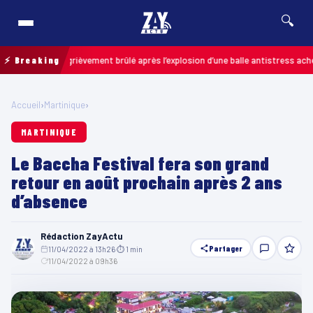
🔍
 enfant grièvement brûlé après l’explosion d’une balle antistress achetée en
⚡ Breaking
Accueil
›
Martinique
›
MARTINIQUE
Le Baccha Festival fera son grand
retour en août prochain après 2 ans
d’absence
Rédaction ZayActu
Partager
11/04/2022 à 13h26
·
⏱ 1 min
·
11/04/2022 à 09h36