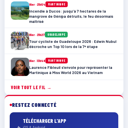
Hier · 21h54
MARTINIQUE
Incendie à Ducos : jusqu’à 7 hectares de la
mangrove de Génipa détruits, le feu désormais
maîtrisé
Hier · 21h27
GUADELOUPE
Tour cycliste de Guadeloupe 2026 : Edwin Nubul
décroche un Top 10 lors de la 7ᵉ étape
Hier · 13h48
MARTINIQUE
Laurence Fibleuil s’envole pour représenter la
Martinique à Miss World 2026 au Vietnam
VOIR TOUT LE FIL →
RESTEZ CONNECTÉ
TÉLÉCHARGER L'APP
iOS & Android