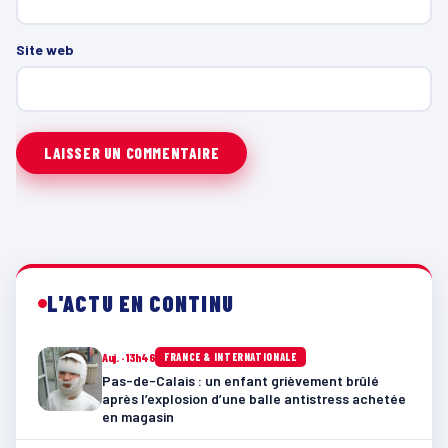
Site web
L'ACTU EN CONTINU
Auj. · 13h46
FRANCE & INTERNATIONALE
Pas-de-Calais : un enfant grièvement brûlé
après l’explosion d’une balle antistress achetée
en magasin