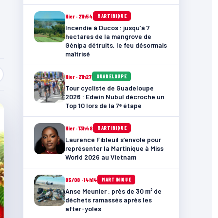
Hier · 21h54
MARTINIQUE
Incendie à Ducos : jusqu’à 7
hectares de la mangrove de
Génipa détruits, le feu désormais
maîtrisé
Hier · 21h27
GUADELOUPE
Tour cycliste de Guadeloupe
2026 : Edwin Nubul décroche un
Top 10 lors de la 7ᵉ étape
Hier · 13h48
MARTINIQUE
Laurence Fibleuil s’envole pour
représenter la Martinique à Miss
World 2026 au Vietnam
05/08 · 14h14
MARTINIQUE
Anse Meunier : près de 30 m³ de
déchets ramassés après les
after-yoles