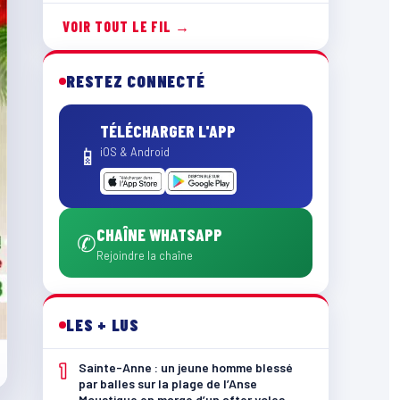
VOIR TOUT LE FIL →
RESTEZ CONNECTÉ
TÉLÉCHARGER L'APP
📱
iOS & Android
CHAÎNE WHATSAPP
✆
Rejoindre la chaîne
LES + LUS
1
Sainte-Anne : un jeune homme blessé
par balles sur la plage de l’Anse
Moustique en marge d’un after yoles