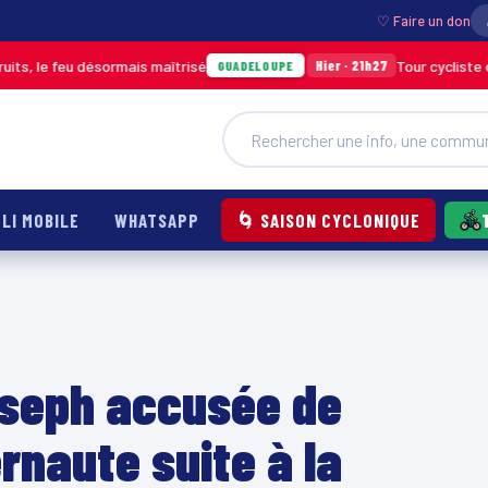
♡ Faire un don
u désormais maîtrisé
Tour cycliste de Guadelou
Hier · 21h27
GUADELOUPE
LI MOBILE
WHATSAPP
🌀 SAISON CYCLONIQUE
Joseph accusée de
ernaute suite à la