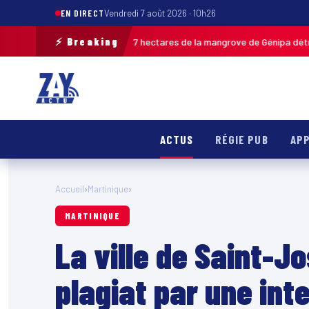
EN DIRECT
Vendredi 7 août 2026 · 10h26
⚡ Breaking
die à Ducos : jusqu’à 7 hectares de la mangrove de Génipa détruits, le fe
ACTUS
RÉGIE PUB
APP
Accueil
›
Martinique
›
MARTINIQUE
La ville de Saint-
plagiat par une int