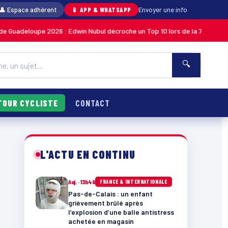
👤 Espace adhérent
📱 APP & WHATSAPP
Envoyer une info
pe 2026 : Edwin Nubul décroche un Top 10 lors de la 7ᵉ étape
MARTINIQUE
🔍
TOUR CYCLISTE
CONTACT
L'ACTU EN CONTINU
Auj. · 13h46
FRANCE & INTERNATIONALE
Pas-de-Calais : un enfant
grièvement brûlé après
l’explosion d’une balle antistress
achetée en magasin