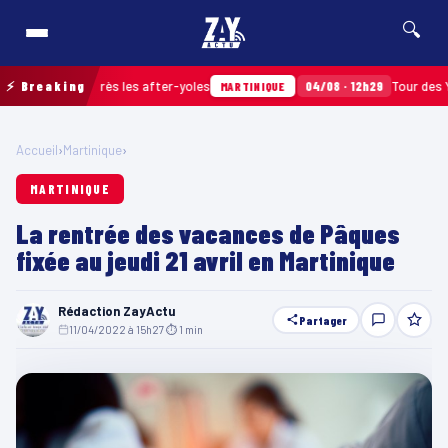
🔍
amassés après les after-yoles
⚡ Breaking
04/08 · 12h29
Tour des Yoles e
MARTINIQUE
Accueil
›
Martinique
›
MARTINIQUE
La rentrée des vacances de Pâques
fixée au jeudi 21 avril en Martinique
Rédaction ZayActu
Partager
11/04/2022 à 15h27
·
⏱ 1 min