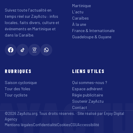
Martinique
Suivez toute l'actualité en
L'actu
temps réel sur ZayActu : infos
Caraïbes
locales, faits divers, culture et
À la une
événements en Martinique et
France & Internationale
dans la Caraïbe.
Guadeloupe & Guyane
RUBRIQUES
LIENS UTILES
Saison cyclonique
Qui sommes-nous ?
Tour des Yoles
Espace adhérent
AYACT
Tour cycliste
Régie publicitaire
Soutenir ZayActu
Contact
©2026 ZayActu.org. Tous droits réservés. · Site réalisé par
Enjoy Digital
Agency
Mentions légales
Confidentialité
Cookies
CGU
Accessibilité