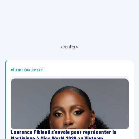
/center>
À LIRE ÉGALEMENT
Laurence Fibleuil s’envole pour représenter la
Martinique à Miss World 2026 au Vietnam