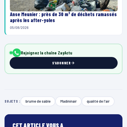
Anse Meunier : près de 30 m³ de déchets ramassés
après les after-yoles
05/08/2026
Rejoignez la chaîne ZayActu
S'ABONNER
brume de sable
Madininair
qualité de l'air
SUJETS :
CET ARTICLE VOUS A