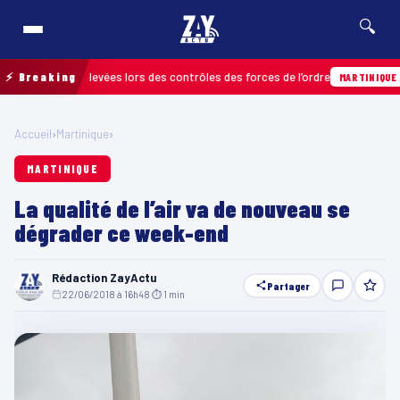
🔍
fractions relevées lors des contrôles des forces de l’ordre
⚡ Breaking
04
MARTINIQUE
Accueil
›
Martinique
›
MARTINIQUE
La qualité de l’air va de nouveau se
dégrader ce week-end
Rédaction ZayActu
Partager
22/06/2018 à 16h48
·
⏱ 1 min