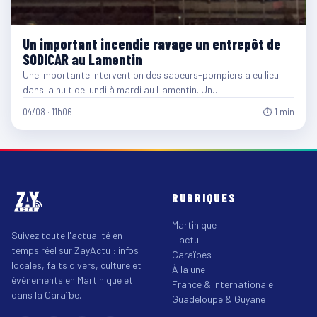
Un important incendie ravage un entrepôt de
SODICAR au Lamentin
Une importante intervention des sapeurs-pompiers a eu lieu
dans la nuit de lundi à mardi au Lamentin. Un…
04/08 · 11h06
⏱ 1 min
RUBRIQUES
Martinique
Suivez toute l'actualité en
L'actu
temps réel sur ZayActu : infos
Caraïbes
locales, faits divers, culture et
À la une
événements en Martinique et
France & Internationale
dans la Caraïbe.
Guadeloupe & Guyane