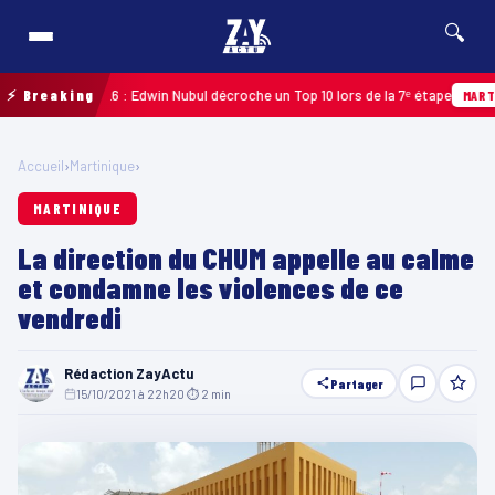
🔍
eloupe 2026 : Edwin Nubul décroche un Top 10 lors de la 7ᵉ étape
⚡ Breaking
MARTINIQUE
Accueil
›
Martinique
›
MARTINIQUE
La direction du CHUM appelle au calme
et condamne les violences de ce
vendredi
Rédaction ZayActu
Partager
15/10/2021 à 22h20
·
⏱ 2 min