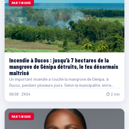
MARTINIQUE
Incendie à Ducos : jusqu’à 7 hectares de la
mangrove de Génipa détruits, le feu désormais
maîtrisé
Un important incendie a touché la mangrove de Génipa, à
Ducos, pendant plusieurs jours. Selon la municipalité, entre…
06/08 · 21h54
⏱ 2 min
MARTINIQUE