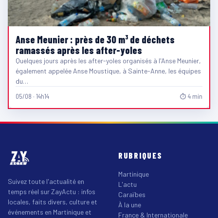
Anse Meunier : près de 30 m³ de déchets
ramassés après les after-yoles
Quelques jours après les after-yoles organisés à l'Anse Meunier,
également appelée Anse Moustique, à Sainte-Anne, les équipes
du…
05/08 · 14h14
⏱ 4 min
RUBRIQUES
Martinique
Suivez toute l'actualité en
L'actu
temps réel sur ZayActu : infos
Caraïbes
locales, faits divers, culture et
À la une
événements en Martinique et
France & Internationale