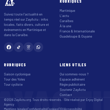
RUBRIQUES
Martinique
Suivez toute l'actualité en
L'actu
temps réel sur ZayActu : infos
Caraïbes
locales, faits divers, culture et
À la une
événements en Martinique et
France & Internationale
dans la Caraïbe.
Guadeloupe & Guyane
RUBRIQUES
LIENS UTILES
Saison cyclonique
Qui sommes-nous ?
Tour des Yoles
Espace adhérent
AYACT
Tour cycliste
Régie publicitaire
Soutenir ZayActu
Contact
©2026 ZayActu.org. Tous droits réservés. · Site réalisé par
Enjoy Digital
Agency
Mentions légales
Confidentialité
Cookies
CGU
Accessibilité