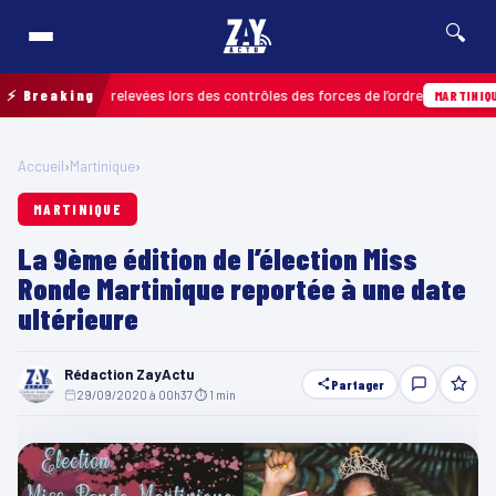
🔍
infractions relevées lors des contrôles des forces de l’ordre
⚡ Breaking
MARTINIQUE
Accueil
›
Martinique
›
MARTINIQUE
La 9ème édition de l’élection Miss
Ronde Martinique reportée à une date
ultérieure
Rédaction ZayActu
Partager
29/09/2020 à 00h37
·
⏱ 1 min