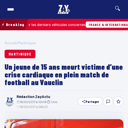
🔍
r retrouver les derniers véhicules concernés
⚡ Breaking
H
FRANCE & INTERNATIONALE
Accueil
›
Martinique
›
MARTINIQUE
Un jeune de 15 ans meurt victime d’une
crise cardiaque en plein match de
football au Vauclin
Rédaction ZayActu
Partager
18/03/2017 à 10h19
·
⏱ 1 min
·
18/03/2017 à 06h20