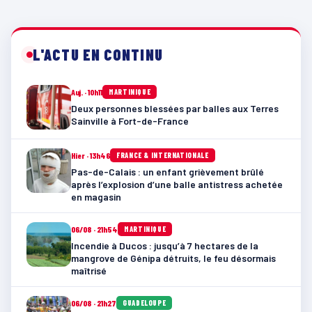
L'ACTU EN CONTINU
Auj. · 10h11
MARTINIQUE
Deux personnes blessées par balles aux Terres
Sainville à Fort-de-France
Hier · 13h46
FRANCE & INTERNATIONALE
Pas-de-Calais : un enfant grièvement brûlé
après l’explosion d’une balle antistress achetée
en magasin
06/08 · 21h54
MARTINIQUE
Incendie à Ducos : jusqu’à 7 hectares de la
mangrove de Génipa détruits, le feu désormais
maîtrisé
06/08 · 21h27
GUADELOUPE