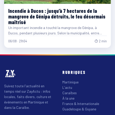
Incendie à Ducos : jusqu’à 7 hectares de la
mangrove de Génipa détruits, le feu désormais
maîtrisé
Un important incendie a touché la mangrove de Génipa, à
Ducos, pendant plusieurs jours. Selon la municipalité, entre…
06/08 · 21h54
⏱ 2 min
RUBRIQUES
Martinique
Suivez toute l'actualité en
L'actu
temps réel sur ZayActu : infos
Caraïbes
locales, faits divers, culture et
À la une
événements en Martinique et
France & Internationale
dans la Caraïbe.
Guadeloupe & Guyane