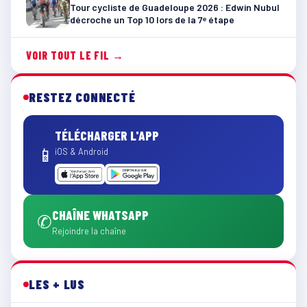
Tour cycliste de Guadeloupe 2026 : Edwin Nubul
décroche un Top 10 lors de la 7ᵉ étape
VOIR TOUT LE FIL →
RESTEZ CONNECTÉ
TÉLÉCHARGER L'APP
📱
iOS & Android
CHAÎNE WHATSAPP
✆
Rejoindre la chaîne
LES + LUS