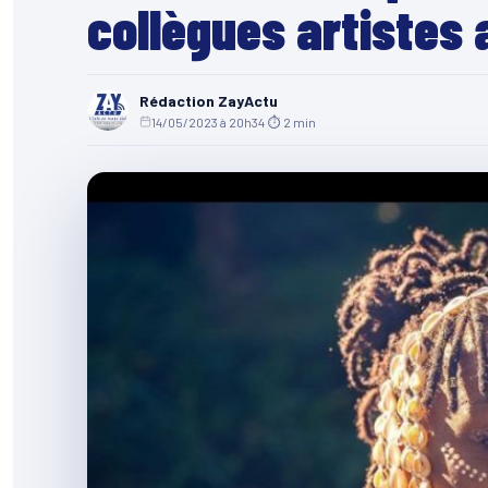
collègues artistes a
Rédaction ZayActu
14/05/2023 à 20h34
·
⏱ 2 min