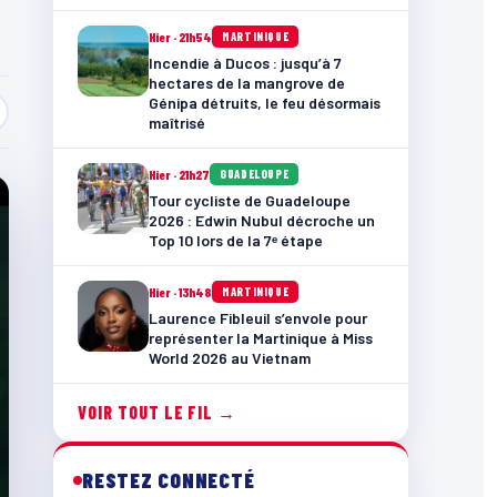
Hier · 21h54
MARTINIQUE
Incendie à Ducos : jusqu’à 7
hectares de la mangrove de
Génipa détruits, le feu désormais
maîtrisé
Hier · 21h27
GUADELOUPE
Tour cycliste de Guadeloupe
2026 : Edwin Nubul décroche un
Top 10 lors de la 7ᵉ étape
Hier · 13h48
MARTINIQUE
Laurence Fibleuil s’envole pour
représenter la Martinique à Miss
World 2026 au Vietnam
VOIR TOUT LE FIL →
RESTEZ CONNECTÉ