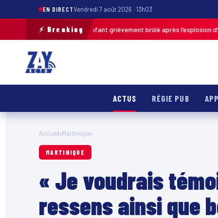
EN DIRECT
Vendredi 7 août 2026 · 13h03
⚡ Breaking
as-de-Calais : un enfant grièvement brûlé après l’explosion d’une balle 
ACTUS
RÉGIE PUB
APP
Accueil
›
Martinique
›
MARTINIQUE
« Je voudrais témo
ressens ainsi que 