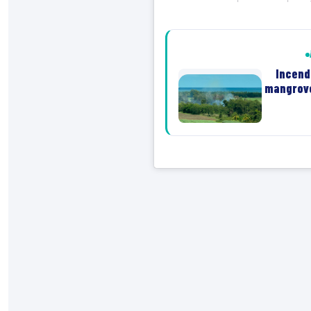
Incendi
mangrove