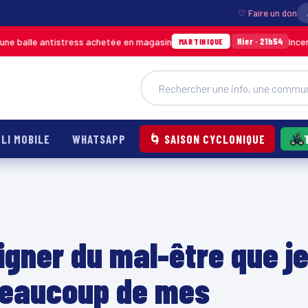
♡ Faire un don
antistress achetée en magasin
Incendie à Ducos
Hier · 21h54
MARTINIQUE
LI MOBILE
WHATSAPP
🌀 SAISON CYCLONIQUE
igner du mal-être que j
beaucoup de mes