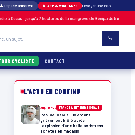
👤 Espace adhérent
📱 APP & WHATSAPP
Envoyer une info
 : jusqu’à 7 hectares de la mangrove de Génipa détruits, le feu désormais
🔍
TOUR CYCLISTE
CONTACT
L'ACTU EN CONTINU
e
Auj. · 13h46
FRANCE & INTERNATIONALE
Pas-de-Calais : un enfant
grièvement brûlé après
l’explosion d’une balle antistress
achetée en magasin