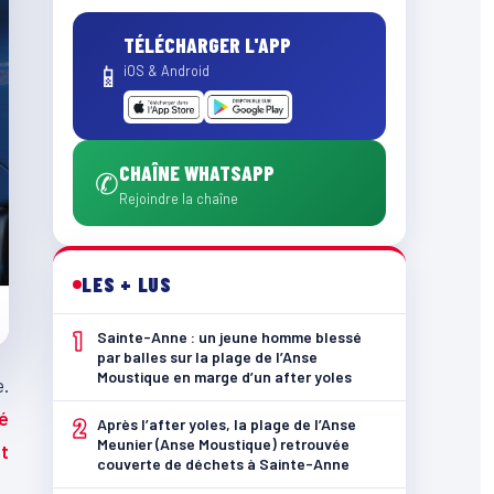
TÉLÉCHARGER L'APP
📱
iOS & Android
CHAÎNE WHATSAPP
✆
Rejoindre la chaîne
LES + LUS
1
Sainte-Anne : un jeune homme blessé
par balles sur la plage de l’Anse
Moustique en marge d’un after yoles
e.
é
2
Après l’after yoles, la plage de l’Anse
Meunier (Anse Moustique) retrouvée
t
couverte de déchets à Sainte-Anne