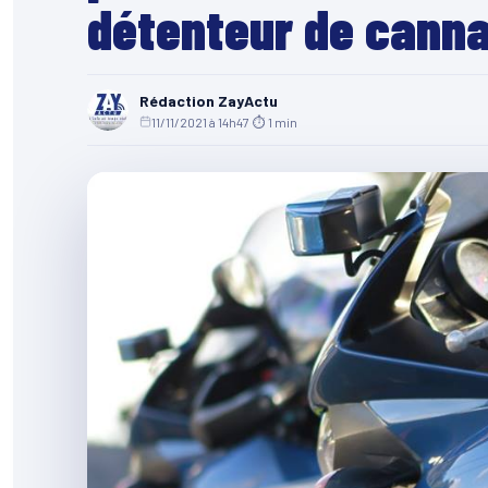
détenteur de canna
Rédaction ZayActu
11/11/2021 à 14h47
·
⏱ 1 min