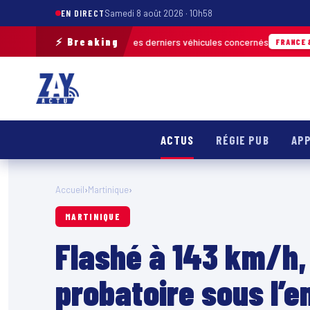
EN DIRECT
Samedi 8 août 2026 · 10h58
⚡ Breaking
n pour retrouver les derniers véhicules concernés
FRANCE & INTERNATION
ACTUS
RÉGIE PUB
APP
Accueil
›
Martinique
›
MARTINIQUE
Flashé à 143 km/h,
probatoire sous l’e