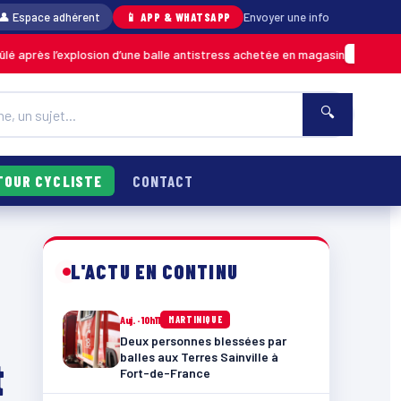
👤 Espace adhérent
📱 APP & WHATSAPP
Envoyer une info
plosion d’une balle antistress achetée en magasin
06/08 · 
MARTINIQUE
🔍
TOUR CYCLISTE
CONTACT
L'ACTU EN CONTINU
Auj. · 10h11
MARTINIQUE
Deux personnes blessées par
balles aux Terres Sainville à
t
Fort-de-France