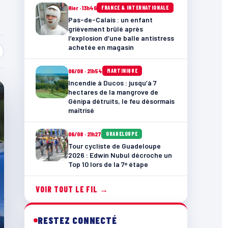
Hier · 13h46
FRANCE & INTERNATIONALE
Pas-de-Calais : un enfant
grièvement brûlé après
l’explosion d’une balle antistress
achetée en magasin
06/08 · 21h54
MARTINIQUE
Incendie à Ducos : jusqu’à 7
hectares de la mangrove de
Génipa détruits, le feu désormais
maîtrisé
06/08 · 21h27
GUADELOUPE
Tour cycliste de Guadeloupe
2026 : Edwin Nubul décroche un
Top 10 lors de la 7ᵉ étape
VOIR TOUT LE FIL →
RESTEZ CONNECTÉ