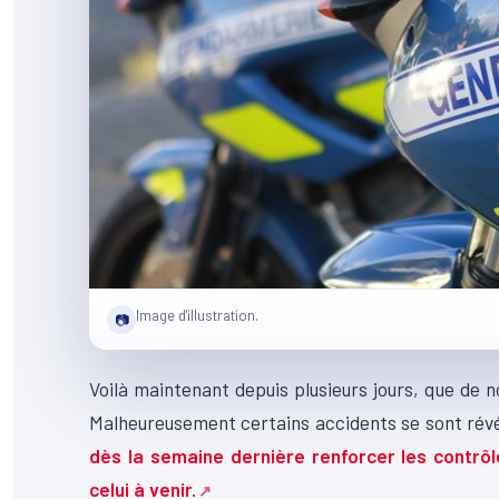
Image d'illustration.
📷
Voilà maintenant depuis plusieurs jours, que de 
Malheureusement certains accidents se sont révé
dès la semaine dernière renforcer les contrô
celui à venir.