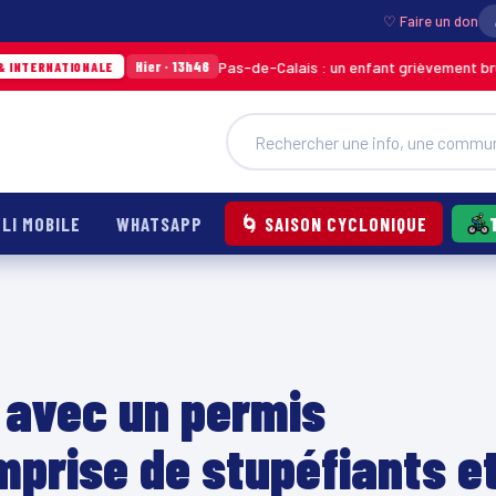
♡ Faire un don
Pas-de-Calais : un enfant grièvement brûlé après l’ex
Hier · 13h46
ALE
LI MOBILE
WHATSAPP
🌀 SAISON CYCLONIQUE
 avec un permis
mprise de stupéfiants e