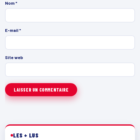
Nom
*
E-mail
*
Site web
LES + LUS