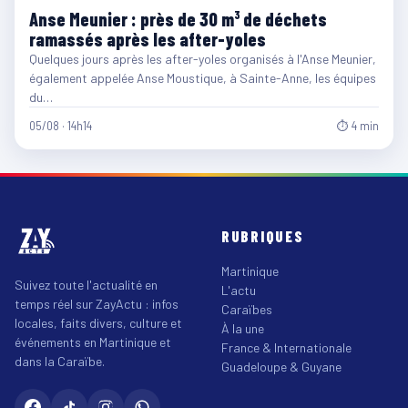
Anse Meunier : près de 30 m³ de déchets
ramassés après les after-yoles
Quelques jours après les after-yoles organisés à l'Anse Meunier,
également appelée Anse Moustique, à Sainte-Anne, les équipes
du…
05/08 · 14h14
⏱ 4 min
RUBRIQUES
Martinique
Suivez toute l'actualité en
L'actu
temps réel sur ZayActu : infos
Caraïbes
locales, faits divers, culture et
À la une
événements en Martinique et
France & Internationale
dans la Caraïbe.
Guadeloupe & Guyane