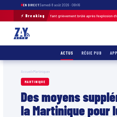
EN DIRECT
Samedi 8 août 2026 · 06h16
⚡ Breaking
-de-Calais : un enfant grièvement brûlé après l’explosion d’une balle an
ACTUS
RÉGIE PUB
APP
Accueil
›
Martinique
›
MARTINIQUE
Des moyens supplé
la Martinique pour 