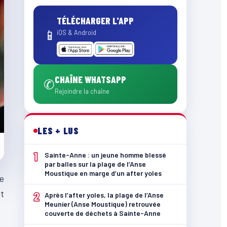
TÉLÉCHARGER L'APP
📱
iOS & Android
CHAÎNE WHATSAPP
✆
Rejoindre la chaîne
LES + LUS
1
Sainte-Anne : un jeune homme blessé
par balles sur la plage de l’Anse
Moustique en marge d’un after yoles
de
it
2
Après l’after yoles, la plage de l’Anse
Meunier (Anse Moustique) retrouvée
couverte de déchets à Sainte-Anne