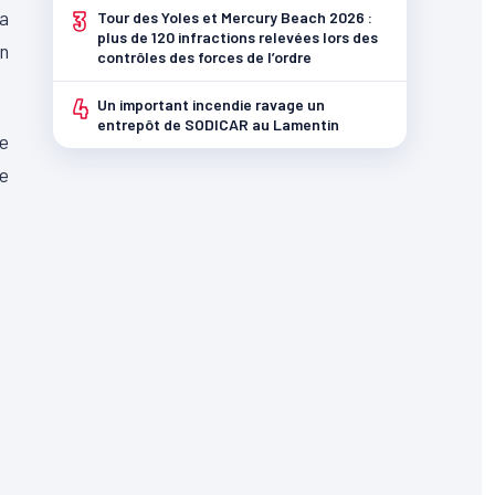
3
la
Tour des Yoles et Mercury Beach 2026 :
plus de 120 infractions relevées lors des
un
contrôles des forces de l’ordre
4
Un important incendie ravage un
entrepôt de SODICAR au Lamentin
de
re