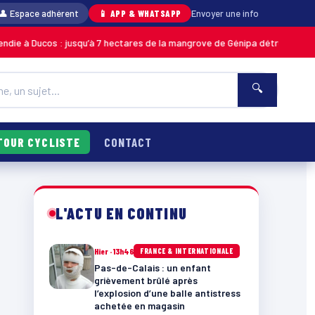
👤 Espace adhérent
📱 APP & WHATSAPP
Envoyer une info
 : jusqu’à 7 hectares de la mangrove de Génipa détruits, le feu désormais
🔍
TOUR CYCLISTE
CONTACT
L'ACTU EN CONTINU
Hier · 13h46
FRANCE & INTERNATIONALE
Pas-de-Calais : un enfant
grièvement brûlé après
l’explosion d’une balle antistress
achetée en magasin