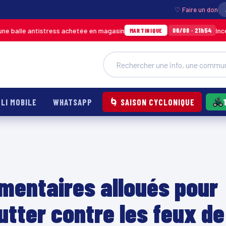
♡ Faire un don
tistress achetée en magasin
Incendie à Ducos
06/08 · 21h54
MARTINIQUE
LI MOBILE
WHATSAPP
🌀 SAISON CYCLONIQUE
mentaires alloués pour
lutter contre les feux de