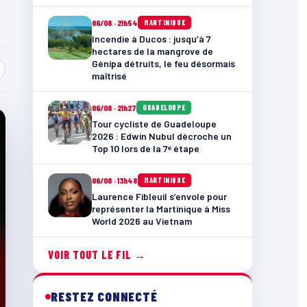
06/08 · 21h54
MARTINIQUE
Incendie à Ducos : jusqu’à 7
hectares de la mangrove de
Génipa détruits, le feu désormais
maîtrisé
06/08 · 21h27
GUADELOUPE
Tour cycliste de Guadeloupe
2026 : Edwin Nubul décroche un
Top 10 lors de la 7ᵉ étape
06/08 · 13h48
MARTINIQUE
Laurence Fibleuil s’envole pour
représenter la Martinique à Miss
World 2026 au Vietnam
VOIR TOUT LE FIL →
RESTEZ CONNECTÉ