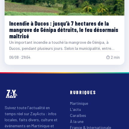
Incendie à Ducos : jusqu’à 7 hectares de la
mangrove de Génipa détruits, le feu désormais
maîtrisé
Un important incendie a touché la mangrove de Génipa, à
Ducos, pendant plusieurs jours. Selon la municipalité, entre…
06/08 · 21h54
⏱ 2 min
RUBRIQUES
Martinique
Suivez toute l'actualité en
L'actu
temps réel sur ZayActu : infos
Caraïbes
locales, faits divers, culture et
À la une
événements en Martinique et
France & Internationale