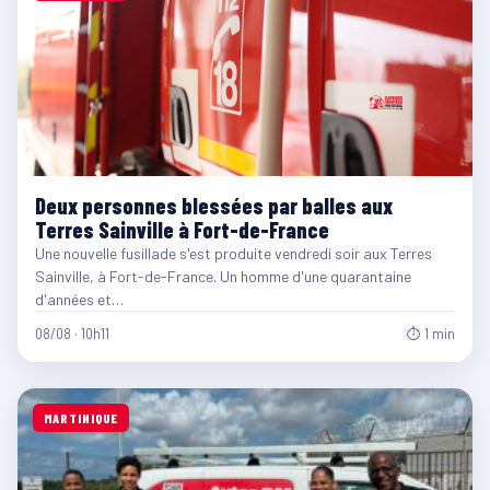
Deux personnes blessées par balles aux
Terres Sainville à Fort-de-France
Une nouvelle fusillade s'est produite vendredi soir aux Terres
Sainville, à Fort-de-France. Un homme d'une quarantaine
d'années et…
08/08 · 10h11
⏱ 1 min
MARTINIQUE