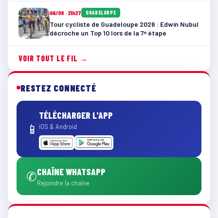
06/08 · 21h27
GUADELOUPE
Tour cycliste de Guadeloupe 2026 : Edwin Nubul
décroche un Top 10 lors de la 7ᵉ étape
VOIR TOUT LE FIL →
RESTEZ CONNECTÉ
TÉLÉCHARGER L'APP
📱
iOS & Android
CHAÎNE WHATSAPP
✆
Rejoindre la chaîne