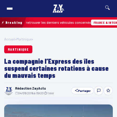
🔍
rain pour retrouver les derniers véhicules concernés
⚡ Breaking
FRANCE & INTERNATIO
Accueil
›
Martinique
›
MARTINIQUE
La compagnie l’Express des îles
suspend certaines rotations à cause
du mauvais temps
Rédaction ZayActu
Partager
04/09/2016 à 15h23
·
⏱ 1 min