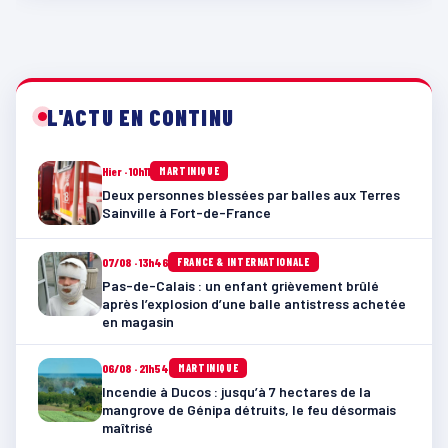
L'ACTU EN CONTINU
Hier · 10h11
MARTINIQUE
Deux personnes blessées par balles aux Terres
Sainville à Fort-de-France
07/08 · 13h46
FRANCE & INTERNATIONALE
Pas-de-Calais : un enfant grièvement brûlé
après l’explosion d’une balle antistress achetée
en magasin
06/08 · 21h54
MARTINIQUE
Incendie à Ducos : jusqu’à 7 hectares de la
mangrove de Génipa détruits, le feu désormais
maîtrisé