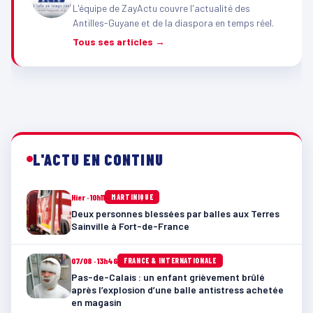
L'équipe de ZayActu couvre l'actualité des
Antilles-Guyane et de la diaspora en temps réel.
Tous ses articles →
L'ACTU EN CONTINU
Hier · 10h11
MARTINIQUE
Deux personnes blessées par balles aux Terres
Sainville à Fort-de-France
07/08 · 13h46
FRANCE & INTERNATIONALE
Pas-de-Calais : un enfant grièvement brûlé
après l’explosion d’une balle antistress achetée
en magasin