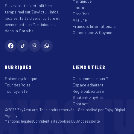
Martinique
Suivez toute l'actualité en
L'actu
temps réel sur ZayActu : infos
Caraïbes
locales, faits divers, culture et
À la une
événements en Martinique et
France & Internationale
dans la Caraïbe.
Guadeloupe & Guyane
RUBRIQUES
LIENS UTILES
Saison cyclonique
Qui sommes-nous ?
Tour des Yoles
Espace adhérent
AYACT
Tour cycliste
Régie publicitaire
Soutenir ZayActu
Contact
©2026 ZayActu.org. Tous droits réservés. · Site réalisé par
Enjoy Digital
Agency
Mentions légales
Confidentialité
Cookies
CGU
Accessibilité