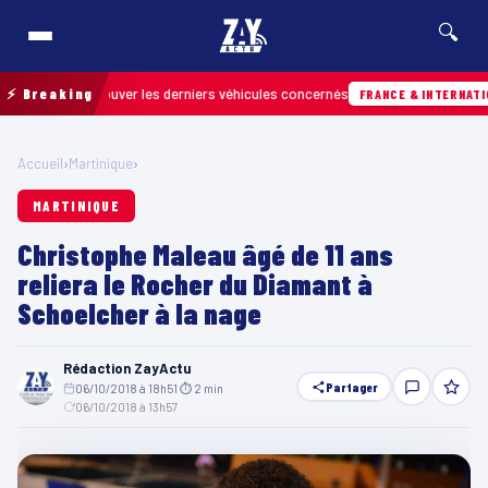
🔍
pour retrouver les derniers véhicules concernés
⚡ Breaking
FRANCE & INTERNATIONALE
Accueil
›
Martinique
›
MARTINIQUE
Christophe Maleau âgé de 11 ans
reliera le Rocher du Diamant à
Schoelcher à la nage
Rédaction ZayActu
Partager
06/10/2018 à 18h51
·
⏱ 2 min
·
06/10/2018 à 13h57