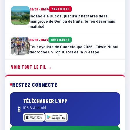
06/08 · 21h54
MARTINIQUE
Incendie à Ducos : jusqu’à 7 hectares de la
mangrove de Génipa détruits, le feu désormais
maîtrisé
06/08 · 21h27
GUADELOUPE
Tour cycliste de Guadeloupe 2026 : Edwin Nubul
décroche un Top 10 lors de la 7ᵉ étape
VOIR TOUT LE FIL →
RESTEZ CONNECTÉ
TÉLÉCHARGER L'APP
📱
iOS & Android