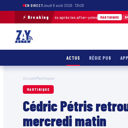
EN DIRECT
Jeudi 6 août 2026 · 13h26
⚡ Breaking
de déchets ramassés après les after-yoles
04/08 · 12h29
MARTINIQUE
ACTUS
RÉGIE PUB
APP
Accueil
›
Martinique
›
MARTINIQUE
Cédric Pétris retro
mercredi matin