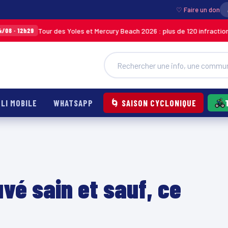
♡ Faire un don
Tour des Yoles et Mercury Beach 2026 : plus de 120 infractions relevées lo
LI MOBILE
WHATSAPP
🌀 SAISON CYCLONIQUE
uvé sain et sauf, ce