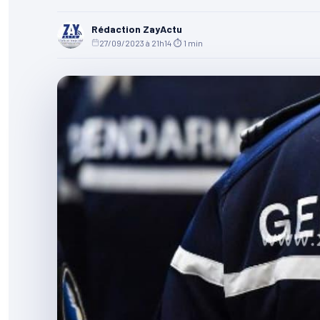
Rédaction ZayActu
27/09/2023 à 21h14
·
⏱ 1 min