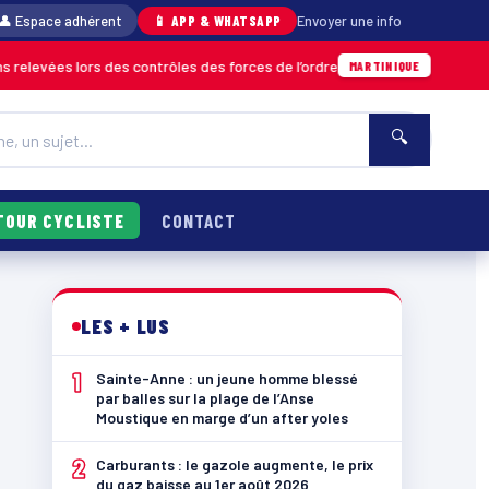
👤 Espace adhérent
📱 APP & WHATSAPP
Envoyer une info
rs des contrôles des forces de l’ordre
Un im
04/08 · 11h06
MARTINIQUE
🔍
TOUR CYCLISTE
CONTACT
LES + LUS
1
Sainte-Anne : un jeune homme blessé
par balles sur la plage de l’Anse
Moustique en marge d’un after yoles
2
Carburants : le gazole augmente, le prix
du gaz baisse au 1er août 2026