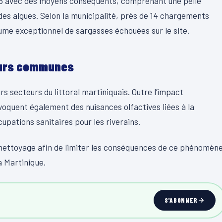
026 avec des moyens conséquents, comprenant une pelle
des algues. Selon la municipalité, près de 14 chargements
lume exceptionnel de sargasses échouées sur le site.
eurs communes
s secteurs du littoral martiniquais. Outre l’impact
oquent également des nuisances olfactives liées à la
pations sanitaires pour les riverains.
e nettoyage afin de limiter les conséquences de ce phénomèn
a Martinique.
S'ABONNER