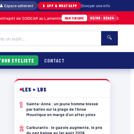
👤 Espace adhérent
📱 APP & WHATSAPP
Envoyer une info
 SODICAR au Lamentin
Sainte-Anne : un jeun
03/08 · 02h24
MARTINIQUE
🔍
TOUR CYCLISTE
CONTACT
LES + LUS
1
Sainte-Anne : un jeune homme blessé
par balles sur la plage de l’Anse
Moustique en marge d’un after yoles
2
Carburants : le gazole augmente, le prix
du gaz baisse au 1er août 2026