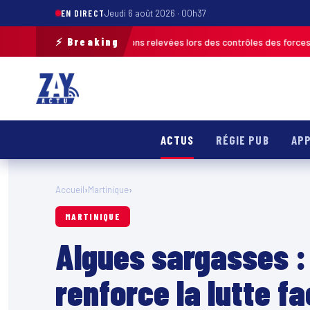
EN DIRECT
Jeudi 6 août 2026 · 00h37
⚡ Breaking
lus de 120 infractions relevées lors des contrôles des forces de l’ordre
ACTUS
RÉGIE PUB
APP
Accueil
›
Martinique
›
MARTINIQUE
Algues sargasses : 
renforce la lutte f