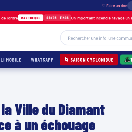
♡ Faire un don
Un important incendie ravage un entrepôt de
04/08 · 11h06
MARTINIQUE
LI MOBILE
WHATSAPP
🌀 SAISON CYCLONIQUE
la Ville du Diamant
ace à un échouage