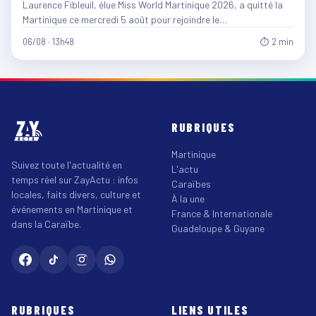
Laurence Fibleuil, élue Miss World Martinique 2026, a quitté la
Martinique ce mercredi 5 août pour rejoindre le…
06/08 · 13h48
⏱ 2 min
RUBRIQUES
Martinique
Suivez toute l'actualité en
L'actu
temps réel sur ZayActu : infos
Caraïbes
locales, faits divers, culture et
À la une
événements en Martinique et
France & Internationale
dans la Caraïbe.
Guadeloupe & Guyane
RUBRIQUES
LIENS UTILES