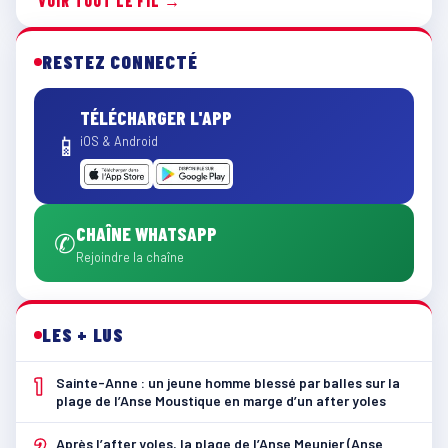
VOIR TOUT LE FIL →
RESTEZ CONNECTÉ
TÉLÉCHARGER L'APP
📱
iOS & Android
CHAÎNE WHATSAPP
✆
Rejoindre la chaîne
LES + LUS
1
Sainte-Anne : un jeune homme blessé par balles sur la
plage de l’Anse Moustique en marge d’un after yoles
2
Après l’after yoles, la plage de l’Anse Meunier (Anse