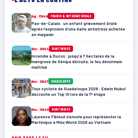
Auj. · 13h46
FRANCE & INTERNATIONALE
Pas-de-Calais : un enfant grièvement brûlé
après l’explosion d’une balle antistress achetée
en magasin
Hier · 21h54
MARTINIQUE
Incendie à Ducos : jusqu’à 7 hectares de la
mangrove de Génipa détruits, le feu désormais
maîtrisé
Hier · 21h27
GUADELOUPE
Tour cycliste de Guadeloupe 2026 : Edwin Nubul
décroche un Top 10 lors de la 7ᵉ étape
Hier · 13h48
MARTINIQUE
Laurence Fibleuil s’envole pour représenter la
Martinique à Miss World 2026 au Vietnam