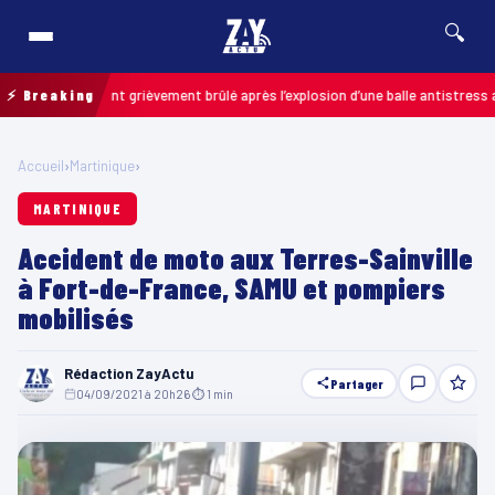
🔍
 : un enfant grièvement brûlé après l’explosion d’une balle antistress achet
⚡ Breaking
Accueil
›
Martinique
›
MARTINIQUE
Accident de moto aux Terres-Sainville
à Fort-de-France, SAMU et pompiers
mobilisés
Rédaction ZayActu
Partager
04/09/2021 à 20h26
·
⏱ 1 min