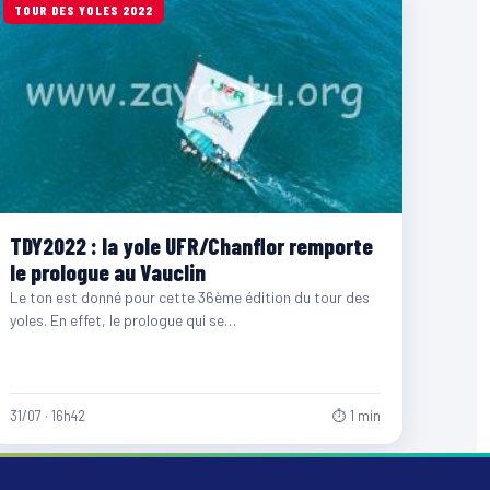
TOUR DES YOLES 2022
TDY2022 : la yole UFR/Chanflor remporte
le prologue au Vauclin
Le ton est donné pour cette 36ème édition du tour des
yoles. En effet, le prologue qui se…
31/07 · 16h42
⏱ 1 min