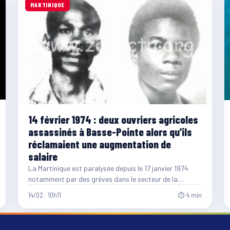
MARTINIQUE
14 février 1974 : deux ouvriers agricoles
assassinés à Basse-Pointe alors qu’ils
réclamaient une augmentation de
salaire
La Martinique est paralysée depuis le 17 janvier 1974
notamment par des grèves dans le secteur de la…
14/02 · 10h11
⏱ 4 min