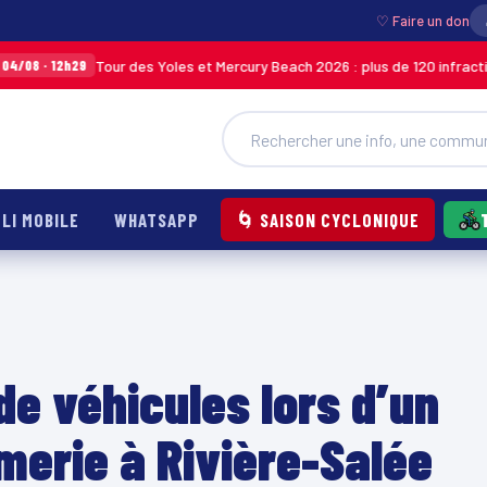
♡ Faire un don
Tour des Yoles et Mercury Beach 2026 : plus de 120 infractions relevée
29
LI MOBILE
WHATSAPP
🌀 SAISON CYCLONIQUE
de véhicules lors d’un
merie à Rivière-Salée