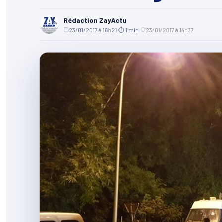
Rédaction ZayActu
23/01/2017 à 16h21
·
⏱ 1 min
·
23/01/2017 à 14h37