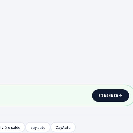
S'ABONNER
rivière salée
zay actu
ZayActu