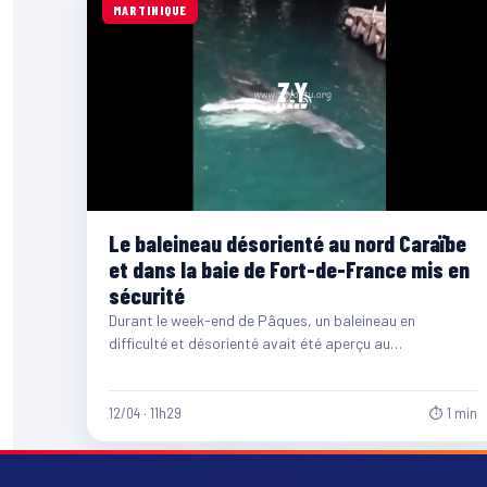
MARTINIQUE
Le baleineau désorienté au nord Caraïbe
et dans la baie de Fort-de-France mis en
sécurité
Durant le week-end de Pâques, un baleineau en
difficulté et désorienté avait été aperçu au
nord Caraïbe. Suite à ça, les services…
12/04 · 11h29
⏱ 1 min