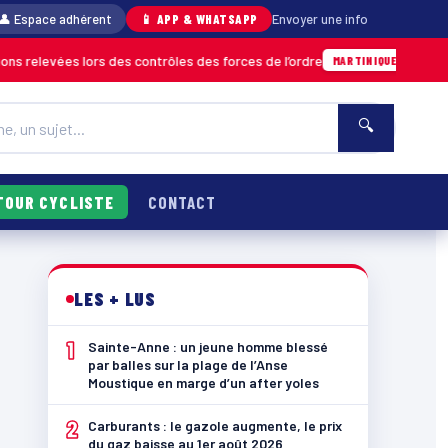
👤 Espace adhérent
📱 APP & WHATSAPP
Envoyer une info
s lors des contrôles des forces de l’ordre
Un
04/08 · 11h06
MARTINIQUE
🔍
TOUR CYCLISTE
CONTACT
LES + LUS
1
Sainte-Anne : un jeune homme blessé
par balles sur la plage de l’Anse
Moustique en marge d’un after yoles
2
Carburants : le gazole augmente, le prix
du gaz baisse au 1er août 2026