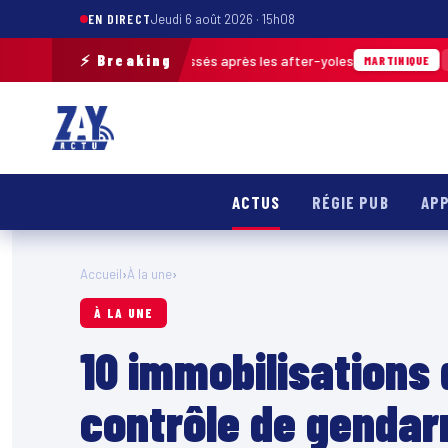
EN DIRECT
Jeudi 6 août 2026 · 15h08
⚡ Breaking
 m³ de déchets ramassés après les after-yoles
04/08 · 12h
MARTINIQUE
ACTUS
RÉGIE PUB
APP
Accueil
›
À la une
›
À LA UNE
10 immobilisations 
contrôle de gendar