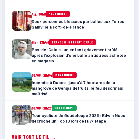
Auj. · 10h11
MARTINIQUE
Deux personnes blessées par balles aux Terres
Sainville à Fort-de-France
Hier · 13h46
FRANCE & INTERNATIONALE
Pas-de-Calais : un enfant grièvement brûlé
après l’explosion d’une balle antistress achetée
en magasin
06/08 · 21h54
MARTINIQUE
Incendie à Ducos : jusqu’à 7 hectares de la
mangrove de Génipa détruits, le feu désormais
maîtrisé
06/08 · 21h27
GUADELOUPE
Tour cycliste de Guadeloupe 2026 : Edwin Nubul
décroche un Top 10 lors de la 7ᵉ étape
VOIR TOUT LE FIL →