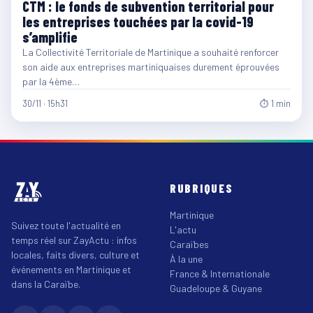
CTM : le fonds de subvention territorial pour
les entreprises touchées par la covid-19
s’amplifie
La Collectivité Territoriale de Martinique a souhaité renforcer
son aide aux entreprises martiniquaises durement éprouvées
par la 4ème…
30/11 · 15h31
⏱ 1 min
RUBRIQUES
Martinique
Suivez toute l'actualité en
L'actu
temps réel sur ZayActu : infos
Caraïbes
locales, faits divers, culture et
À la une
événements en Martinique et
France & Internationale
dans la Caraïbe.
Guadeloupe & Guyane