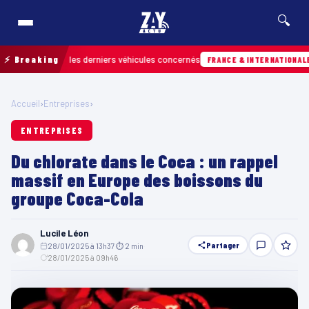
🔍
 retrouver les derniers véhicules concernés
⚡ Breaking
Hi
FRANCE & INTERNATIONALE
Accueil
›
Entreprises
›
ENTREPRISES
Du chlorate dans le Coca : un rappel
massif en Europe des boissons du
groupe Coca-Cola
Lucile Léon
Partager
28/01/2025 à 13h37
·
⏱ 2 min
·
28/01/2025 à 09h46