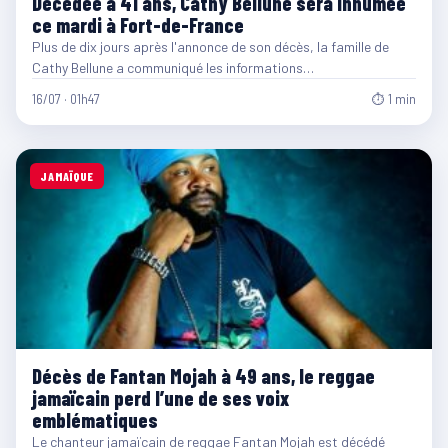
Décédée à 41 ans, Cathy Bellune sera inhumée
ce mardi à Fort-de-France
Plus de dix jours après l'annonce de son décès, la famille de
Cathy Bellune a communiqué les informations…
16/07 · 01h47
⏱ 1 min
JAMAÏQUE
Décès de Fantan Mojah à 49 ans, le reggae
jamaïcain perd l’une de ses voix
emblématiques
Le chanteur jamaïcain de reggae Fantan Mojah est décédé