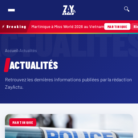
🔍
ésenter la Martinique à Miss World 2026 au Vietnam
⚡ Breaking
Hier · 14h14
MARTINIQUE
Accueil
›
Actualités
ACTUALITÉS
Retrouvez les dernières informations publiées par la rédaction
ZayActu.
MARTINIQUE