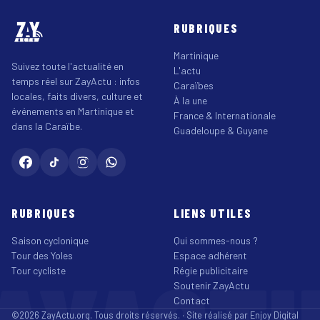
RUBRIQUES
Martinique
Suivez toute l'actualité en
L'actu
temps réel sur ZayActu : infos
Caraïbes
locales, faits divers, culture et
À la une
événements en Martinique et
France & Internationale
dans la Caraïbe.
Guadeloupe & Guyane
RUBRIQUES
LIENS UTILES
Saison cyclonique
Qui sommes-nous ?
Tour des Yoles
Espace adhérent
Tour cycliste
Régie publicitaire
Soutenir ZayActu
Contact
©2026 ZayActu.org. Tous droits réservés. · Site réalisé par
Enjoy Digital