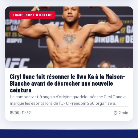
GUADELOUPE & GUYANE
Ciryl Gane fait résonner le Gwo Ka à la Maison-
Blanche avant de décrocher une nouvelle
ceinture
Le combattant français d'origine guadeloupéenne Ciryl Gane a
marqué les esprits lors de l'UFC Freedom 250 organisé à…
15/06 · 11h32
⏱ 2 min