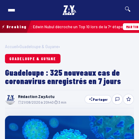
🔍
oupe 2026 : Edwin Nubul décroche un Top 10 lors de la 7ᵉ étape
⚡ Breaking
MARTINIQUE
Accueil
›
Guadeloupe & Guyane
›
GUADELOUPE & GUYANE
Guadeloupe : 325 nouveaux cas de
coronavirus enregistrés en 7 jours
Rédaction ZayActu
Partager
21/08/2020 à 20h40
·
⏱ 3 min