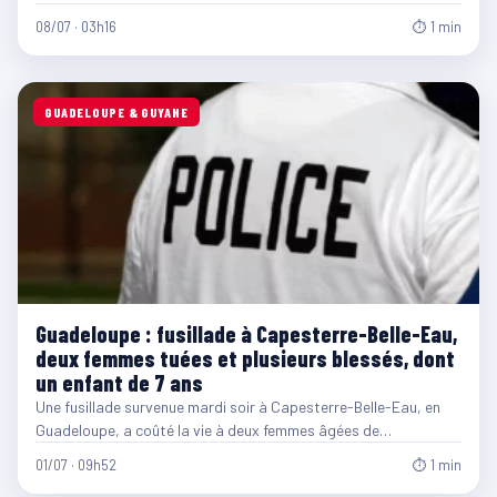
08/07 · 03h16
⏱ 1 min
GUADELOUPE & GUYANE
Guadeloupe : fusillade à Capesterre-Belle-Eau,
deux femmes tuées et plusieurs blessés, dont
un enfant de 7 ans
Une fusillade survenue mardi soir à Capesterre-Belle-Eau, en
Guadeloupe, a coûté la vie à deux femmes âgées de…
01/07 · 09h52
⏱ 1 min