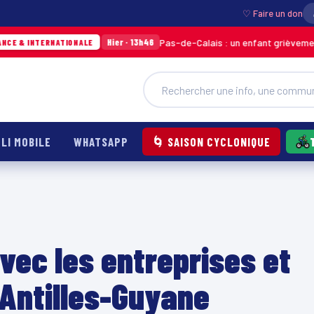
♡ Faire un don
Pas-de-Calais : un enfant grièvement brûlé après l
Hier · 13h46
IONALE
LI MOBILE
WHATSAPP
🌀 SAISON CYCLONIQUE
vec les entreprises et
Antilles-Guyane