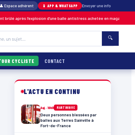
👤 Espace adhérent
📱 APP & WHATSAPP
Envoyer une info
’explosion d’une balle antistress achetée en magasin
06/08
MARTINIQUE
🔍
TOUR CYCLISTE
CONTACT
L'ACTU EN CONTINU
Auj. · 10h11
MARTINIQUE
Deux personnes blessées par
balles aux Terres Sainville à
Fort-de-France