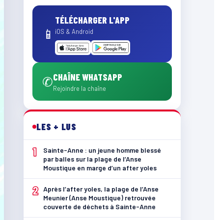
TÉLÉCHARGER L'APP
📱
iOS & Android
CHAÎNE WHATSAPP
✆
Rejoindre la chaîne
LES + LUS
1
Sainte-Anne : un jeune homme blessé
par balles sur la plage de l’Anse
Moustique en marge d’un after yoles
2
Après l’after yoles, la plage de l’Anse
Meunier (Anse Moustique) retrouvée
couverte de déchets à Sainte-Anne