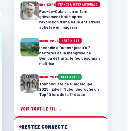
Hier · 13h46
FRANCE & INTERNATIONALE
Pas-de-Calais : un enfant
grièvement brûlé après
l’explosion d’une balle antistress
achetée en magasin
06/08 · 21h54
MARTINIQUE
Incendie à Ducos : jusqu’à 7
hectares de la mangrove de
Génipa détruits, le feu désormais
maîtrisé
06/08 · 21h27
GUADELOUPE
Tour cycliste de Guadeloupe
2026 : Edwin Nubul décroche un
Top 10 lors de la 7ᵉ étape
VOIR TOUT LE FIL →
RESTEZ CONNECTÉ