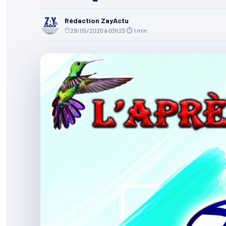
Rédaction ZayActu
29/05/2020 à 03h23
·
⏱ 1 min