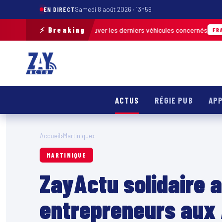
EN DIRECT
Samedi 8 août 2026 · 13h59
⚡ Breaking
rrain pour retrouver les derniers véhicules concernés
FRANCE & INTERNAT
ACTUS
RÉGIE PUB
APP
Accueil
›
Martinique
›
MARTINIQUE
ZayActu solidaire a
entrepreneurs aux 