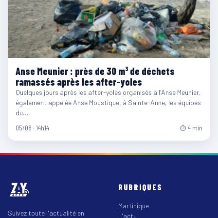
Anse Meunier : près de 30 m³ de déchets
ramassés après les after-yoles
Quelques jours après les after-yoles organisés à l'Anse Meunier,
également appelée Anse Moustique, à Sainte-Anne, les équipes
du…
05/08 · 14h14
⏱ 4 min
RUBRIQUES
Martinique
Suivez toute l'actualité en
L'actu