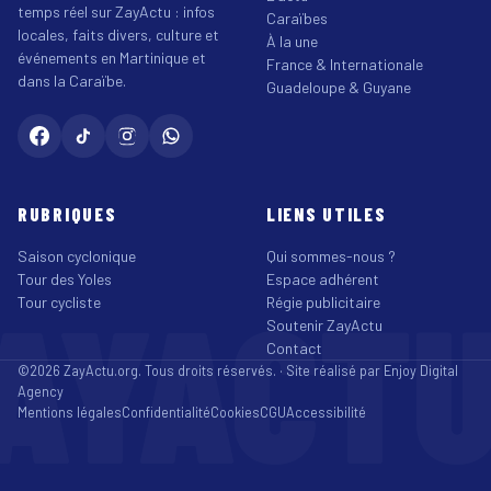
temps réel sur ZayActu : infos
Caraïbes
locales, faits divers, culture et
À la une
événements en Martinique et
France & Internationale
dans la Caraïbe.
Guadeloupe & Guyane
RUBRIQUES
LIENS UTILES
Saison cyclonique
Qui sommes-nous ?
Tour des Yoles
Espace adhérent
AYACT
Tour cycliste
Régie publicitaire
Soutenir ZayActu
Contact
©2026 ZayActu.org. Tous droits réservés. · Site réalisé par
Enjoy Digital
Agency
Mentions légales
Confidentialité
Cookies
CGU
Accessibilité