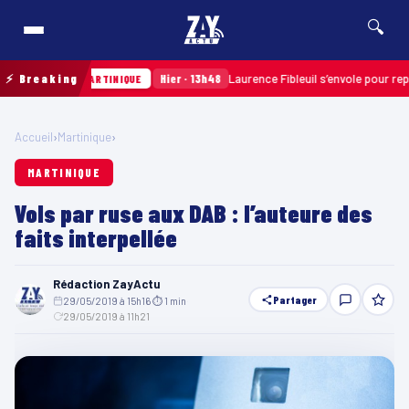
🔍
 7ᵉ étape
⚡ Breaking
Hier · 13h48
Laurence Fibleuil s’envole pour représe
MARTINIQUE
Accueil
›
Martinique
›
MARTINIQUE
Vols par ruse aux DAB : l’auteure des
faits interpellée
Rédaction ZayActu
Partager
29/05/2019 à 15h16
·
⏱ 1 min
·
29/05/2019 à 11h21