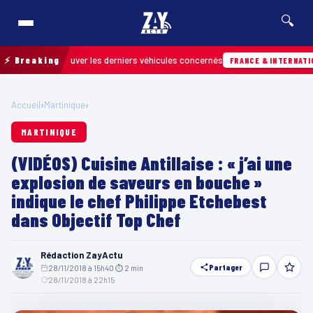
🔍
our retrouver les derniers véhicules concernés
⚡ Breaking
FRANCE & INTERNATIONALE
Accueil
›
Martinique
›
MARTINIQUE
(VIDÉOS) Cuisine Antillaise : « j’ai une
explosion de saveurs en bouche »
indique le chef Philippe Etchebest
dans Objectif Top Chef
Rédaction ZayActu
Partager
28/11/2018 à 15h40
·
⏱ 2 min
·
28/11/2018 à 22h15