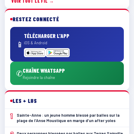
VOIR TOUT LE FIL →
RESTEZ CONNECTÉ
TÉLÉCHARGER L'APP
📱
iOS & Android
CHAÎNE WHATSAPP
✆
Rejoindre la chaîne
LES + LUS
1
Sainte-Anne : un jeune homme blessé par balles sur la
plage de l’Anse Moustique en marge d’un after yoles
Deux personnes blessées par balles aux Terres Sainville