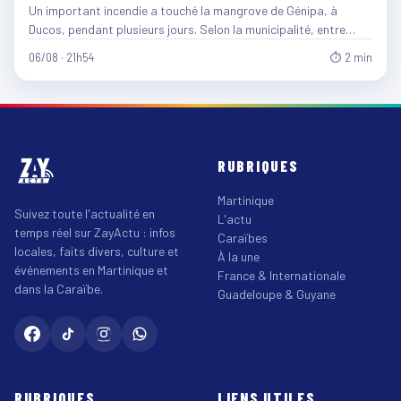
Un important incendie a touché la mangrove de Génipa, à
Ducos, pendant plusieurs jours. Selon la municipalité, entre…
06/08 · 21h54
⏱ 2 min
RUBRIQUES
Martinique
Suivez toute l'actualité en
L'actu
temps réel sur ZayActu : infos
Caraïbes
locales, faits divers, culture et
À la une
événements en Martinique et
France & Internationale
dans la Caraïbe.
Guadeloupe & Guyane
RUBRIQUES
LIENS UTILES