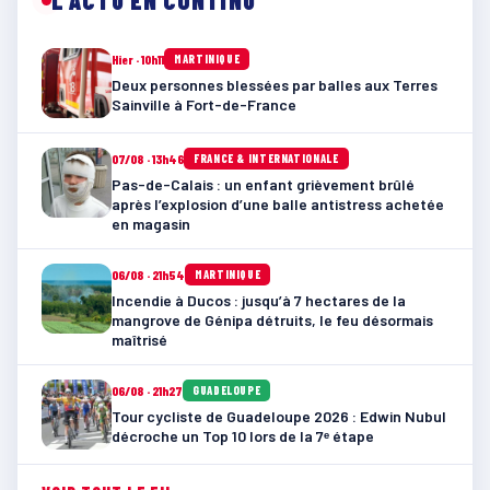
L'ACTU EN CONTINU
Hier · 10h11
MARTINIQUE
Deux personnes blessées par balles aux Terres
Sainville à Fort-de-France
07/08 · 13h46
FRANCE & INTERNATIONALE
Pas-de-Calais : un enfant grièvement brûlé
après l’explosion d’une balle antistress achetée
en magasin
06/08 · 21h54
MARTINIQUE
Incendie à Ducos : jusqu’à 7 hectares de la
mangrove de Génipa détruits, le feu désormais
maîtrisé
06/08 · 21h27
GUADELOUPE
Tour cycliste de Guadeloupe 2026 : Edwin Nubul
décroche un Top 10 lors de la 7ᵉ étape