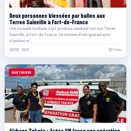
Deux personnes blessées par balles aux
Terres Sainville à Fort-de-France
Une nouvelle fusillade s'est produite vendredi soir aux Terres
Sainville, à Fort-de-France. Un homme d'une quarantaine
d'années et…
08/08 · 10h11
⏱ 1 min
MARTINIQUE
Airbags Takata : Autos GM lance une opération