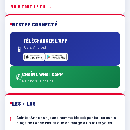
VOIR TOUT LE FIL →
RESTEZ CONNECTÉ
TÉLÉCHARGER L'APP
📱
iOS & Android
CHAÎNE WHATSAPP
✆
Rejoindre la chaîne
LES + LUS
1
Sainte-Anne : un jeune homme blessé par balles sur la
plage de l’Anse Moustique en marge d’un after yoles