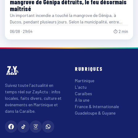
mangrove de Génipa détruits, le feu désormais
maîtrisé
Un important incendie a touché la mangrove de Génipa, à
Ducos, pendant plusieurs jours. Selon la municipalité, entre…
06/08 · 21h54
⏱ 2 min
RUBRIQUES
Martinique
Suivez toute l'actualité en
L'actu
temps réel sur ZayActu : infos
Caraïbes
locales, faits divers, culture et
À la une
événements en Martinique et
France & Internationale
dans la Caraïbe.
Guadeloupe & Guyane