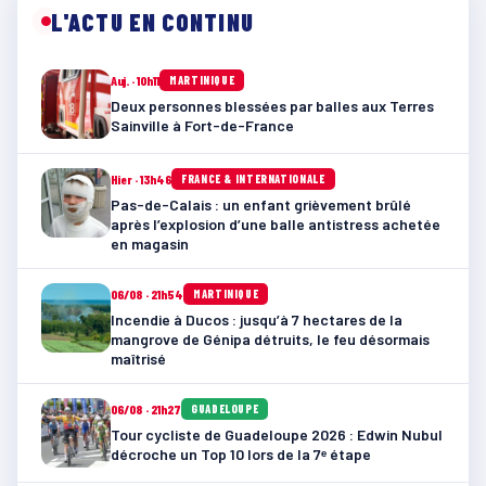
L'ACTU EN CONTINU
Auj. · 10h11
MARTINIQUE
Deux personnes blessées par balles aux Terres
Sainville à Fort-de-France
Hier · 13h46
FRANCE & INTERNATIONALE
Pas-de-Calais : un enfant grièvement brûlé
après l’explosion d’une balle antistress achetée
en magasin
06/08 · 21h54
MARTINIQUE
Incendie à Ducos : jusqu’à 7 hectares de la
mangrove de Génipa détruits, le feu désormais
maîtrisé
06/08 · 21h27
GUADELOUPE
Tour cycliste de Guadeloupe 2026 : Edwin Nubul
décroche un Top 10 lors de la 7ᵉ étape