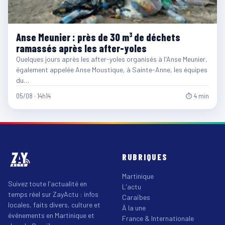
Anse Meunier : près de 30 m³ de déchets
ramassés après les after-yoles
Quelques jours après les after-yoles organisés à l'Anse Meunier,
également appelée Anse Moustique, à Sainte-Anne, les équipes
du…
05/08 · 14h14
⏱ 4 min
RUBRIQUES
Martinique
Suivez toute l'actualité en
L'actu
temps réel sur ZayActu : infos
Caraïbes
locales, faits divers, culture et
À la une
événements en Martinique et
France & Internationale