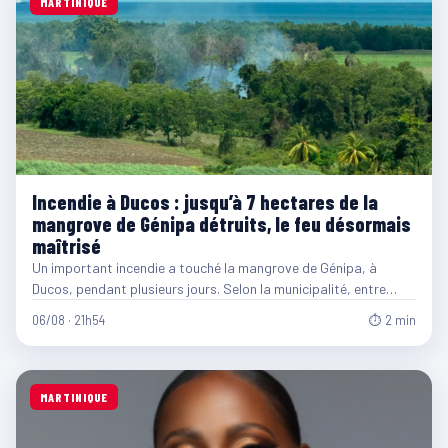
MARTINIQUE
Incendie à Ducos : jusqu’à 7 hectares de la
mangrove de Génipa détruits, le feu désormais
maîtrisé
Un important incendie a touché la mangrove de Génipa, à
Ducos, pendant plusieurs jours. Selon la municipalité, entre…
06/08 · 21h54
⏱ 2 min
MARTINIQUE