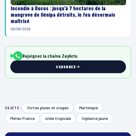
Incendie à Ducos : jusqu’à 7 hectares de la
mangrove de Génipa détruits, le feu désormais
maîtrisé
06/08/2026
Rejoignez la chaîne ZayActu
S'ABONNER
Fortes pluies et orages
Martinique
SUJETS :
Météo France
onde tropicale
Vigilance jaune